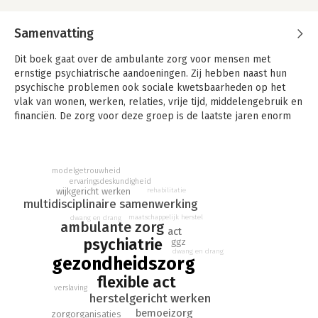
Samenvatting
Dit boek gaat over de ambulante zorg voor mensen met
ernstige psychiatrische aandoeningen. Zij hebben naast hun
psychische problemen ook sociale kwetsbaarheden op het
vlak van wonen, werken, relaties, vrije tijd, middelengebruik en
financiën. De zorg voor deze groep is de laatste jaren enorm
verbeterd en wordt nu grotendeels 'outreachend' geboden in
hun eigen omgeving. De zorg is breed multidisciplinair.
Ervaringsdeskundigen, psychologen, psychiaters,
modelgetrouwheid
verpleegkundigen, agogen, arbeidsdeskundigen en
ervaringsdeskundigheid
verslavingsdeskundigen zijn betrokken en bieden
wijkgericht werken
rehabilitatie
specialistische behandeling. 'Herstel' is het centrale doel,
multidisciplinaire samenwerking
waarbij de eigen kracht van cliënten zo veel mogelijk wordt
maatschappelijk herstel
dwang en drang
ambulante zorg
gestimuleerd met steun van de familie en het netwerk van de
act
psychiatrie
ggz
cliënt. In samenwerking met gemeentelijke buurtteams
dwang en drang
worden de kansen voor maatschappelijk en persoonlijk
gezondheidszorg
herstel zo groot mogelijk gemaakt, zodat cliënten kunnen
flexible act
werken en wonen in een buurt waar ze zich thuis voelen. De
verslaving
herstelgericht werken
(Flexible) ACT-teams proberen ook zorgmijders met
bemoeizorg
aantrekkelijke (bemoei)zorg te bereiken.
zorgorganisaties