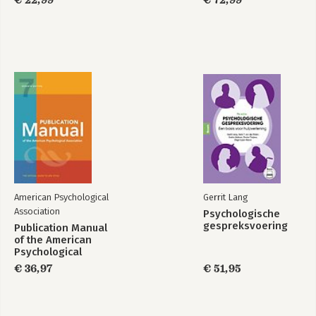
€ 22,99
€ 72,99
American Psychological
Gerrit Lang
Association
Psychologische
gespreksvoering
Publication Manual
of the American
Psychological
Association 2020
€ 36,97
€ 51,95