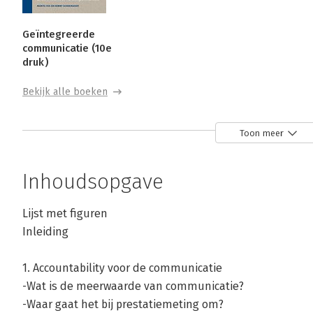
Geïntegreerde
communicatie (10e
druk)
Bekijk alle boeken
Over Henny Schoemaker
Toon meer
Henny Schoemaker is publicist en communicatieadviseur
Inhoudsopgave
aan de Wageningen Universiteit en bedrijfskunde bij de O
bedrijven. Zijn communicatieadviesbureau richt zich op 
Lijst met figuren
communicatiebeleid op strategisch niveau. Het biedt advi
Inleiding
organisaties, begeleiding bij veranderingsprocessen en c
communicatiekundigen.

1. Accountability voor de communicatie
-Wat is de meerwaarde van communicatie?
Hij schreef diverse boeken over communicatiebeleid, van
-Waar gaat het bij prestatiemeting om?