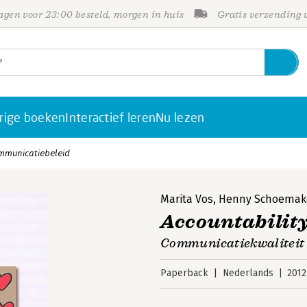
gen voor 23:00 besteld, morgen in huis
Gratis verzending
rige boeken
Interactief leren
Nu lezen
ommunicatiebeleid
Marita Vos
,
Henny Schoemak
Accountabilit
Communicatiekwaliteit 
Paperback
Nederlands
2012