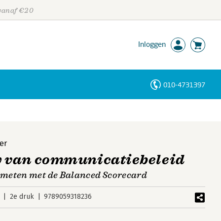
 vanaf €20
Inloggen
010-4731397
Personen
Trefwoorden
er
y van communicatiebeleid
meten met de Balanced Scorecard
2e druk
9789059318236