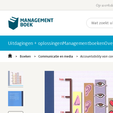
Op werkda
Uitdagingen + oplossingen
Managementboeken
Ove
Boeken
Communicatie en media
Accountability van c