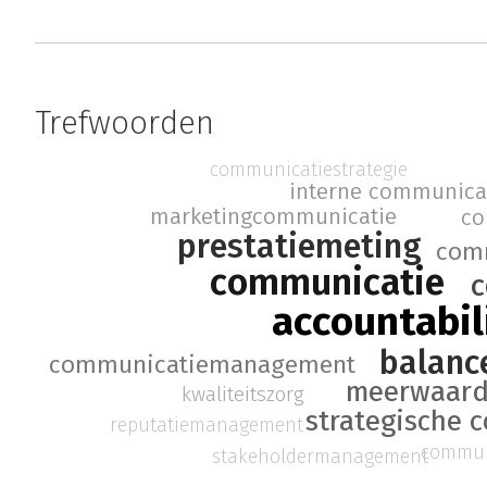
Trefwoorden
communicatiestrategie
interne communica
marketingcommunicatie
co
prestatiemeting
comm
communicatie
c
accountabil
balanc
communicatiemanagement
meerwaar
kwaliteitszorg
strategische 
reputatiemanagement
communi
stakeholdermanagement