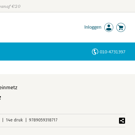
 vanaf €20
Inloggen
010-4731397
Personen
Trefwoorden
einmetz
k
14e druk
9789059318717