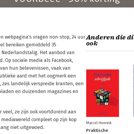
Anderen die di
n webpagina's vragen non-stop, 24 uur
ook
bel bereiken gemiddeld 35
n Nederlandstalig. Het aanbod van
nd. Op sociale media als Facebook,
van hun belevenissen, vaak van
publieke aard met het oogmerk een
f, zes landelijk verspreide kranten, een
wsbladen en duizenden magazines en
 er veel, ze zijn ook voortdurend aan
e mediawereld compleet op zijn kop
Marcel Heerink
 lang niet uitgewoed.
Praktische