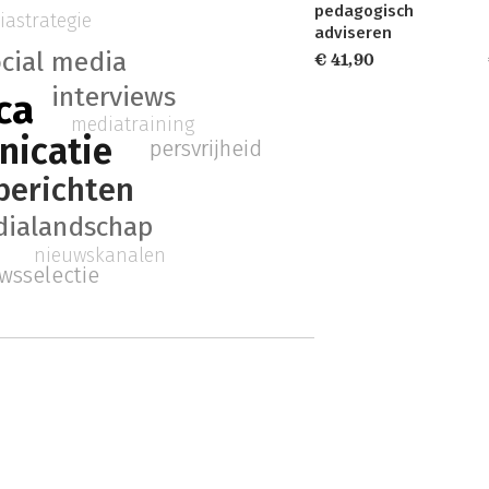
pedagogisch
astrategie
adviseren
ocial media
€ 41,90
interviews
ca
mediatraining
icatie
persvrijheid
berichten
ialandschap
nieuwskanalen
wsselectie