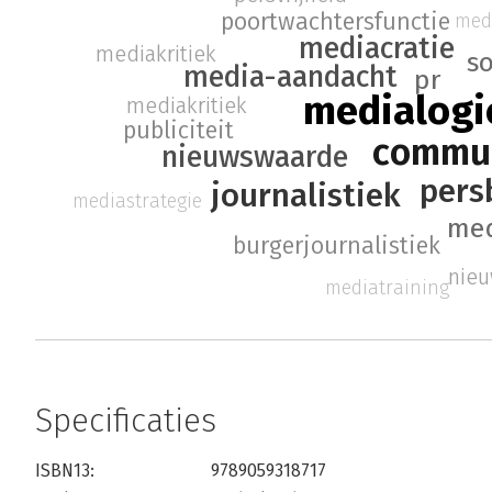
poortwachtersfunctie
medi
mediacratie
mediakritiek
s
media-aandacht
pr
medialogi
mediakritiek
publiciteit
commun
nieuwswaarde
pers
journalistiek
mediastrategie
med
burgerjournalistiek
nieu
mediatraining
Specificaties
ISBN13:
9789059318717