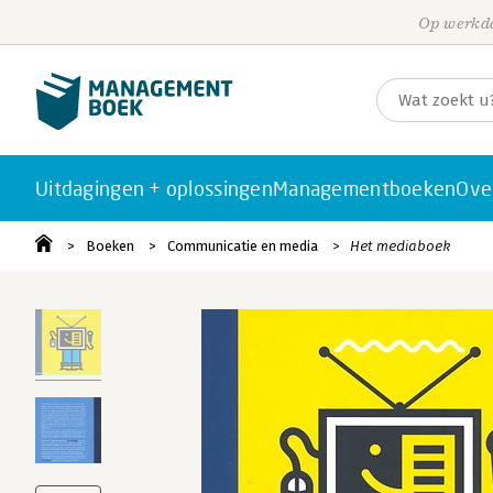
Op werkda
Uitdagingen + oplossingen
Managementboeken
Ove
Boeken
Communicatie en media
Het mediaboek