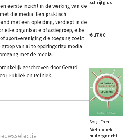
schrijfgids
en eerste inzicht in de werking van de
met die media. Een praktisch
band met een opleiding, verdiept in de
 elke organisatie of actiegroep, elke
€ 17,50
l of sportvereniging die toegang zoekt
e greep van al te opdringerige media
de omgang met de media.
pronkelijk geschreven door Gerard
or Publiek en Politiek.
Sonja Ehlers
Methodiek
ieuwsselectie
oudergericht