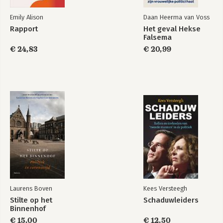
Emily Alison
Daan Heerma van Voss
Rapport
Het geval Hekse
Falsema
Inclusive
Inclusieve
Communication (e-
communicatie
€ 24,83
€ 20,99
book)
Bekijk alle boeken
Laurens Boven
Kees Versteegh
Stilte op het
Schaduwleiders
Binnenhof
€ 15,00
€ 12,50