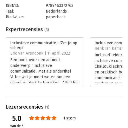
ISBN13:
9789463372763
Taal:
Nederlands
Bindwijze:
paperback
Aantal pagina's:
136
Uitgever:
Pelckmans
Expertrecensies
(3)
Druk:
1
Verschijningsdatum:
21-4-2021
Inclusieve communicatie - ‘Zet je op
Inclusieve commun
scherp’
Henk Jan Kamsteeg
Hoofdrubriek:
Communicatie en media
,
Marketing
Eric van Arendonk | 11 april 2022
Inclusief leiders
Een boek over een actueel
inclusieve commun
onderwerp: ‘Inclusieve
Challouki schreef
communicatie’. Met als ondertitel
en praktisch boek
‘Alles wat je moet weten om een
communicatie. Voo
divers publiek te bereiken’. Altijd fijn
marketing geen fla
als een boek een actueel thema bij
moetje!
de horens vat, en mij beter laat
Lees verder
begrijpen wat het inhoudt en hoe ik
er op strategische wijze mee om kan
Lezersrecensies
(1)
gaan. En dat doet dit boek.
5.0
Lees verder
1 stem
van de 5