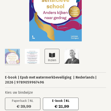
E-book
Epub met watermerkbeveiliging
Nederlands
2026
9789059967496
Kies uw bindwijze
Paperback | NL
E-book | NL
€ 39,99
€ 21,99