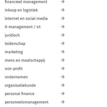
financieel management
inkoop en logistiek
internet en social media
it-management / ict
juridisch
leiderschap
Traumasensitief
In gesprek met
marketing
werken met het
ouders
jonge kind
mens en maatschappij
non-profit
ondernemen
Bekijk alle boeken
organisatiekunde
personal finance
personeelsmanagement