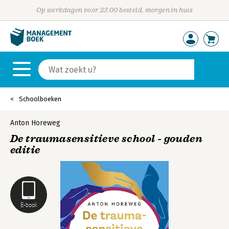
Op werkdagen voor 23:00 besteld, morgen in huis
Schoolboeken
Anton Horeweg
De traumasensitieve school - gouden
editie
E-book