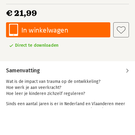
€ 21,99
In winkelwagen
Direct te downloaden
Samenvatting
Wat is de impact van trauma op de ontwikkeling?
Hoe werk je aan veerkracht?
Hoe leer je kinderen zichzelf reguleren?
Sinds een aantal jaren is er in Nederland en Vlaanderen meer
aandacht voor ingrijpende jeugdervaringen (ACE's) en trauma
bij kinderen en jongeren. Deze gebeurtenissen zijn vaak
onzichtbaar voor leraren, maar hebben een grote invloed op
de sociale en emotionele ontwikkeling, het gedrag en de
prestaties op school.