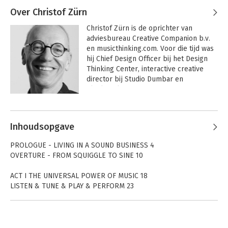
Over Christof Zürn
Christof Zürn is de oprichter van 
adviesbureau Creative Companion b.v. 
en musicthinking.com. Voor die tijd was 
hij Chief Design Officer bij het Design 
Thinking Center, interactive creative 
director bij Studio Dumbar en 
Clockwork.

Christof begeleidt leiders, teams en 
organisaties bij innovatie en 
Inhoudsopgave
transformatie vraagstukken. Zijn 
jarenlange ervaring met onder andere 
PROLOGUE - LIVING IN A SOUND BUSINESS 4
creatief leiderschap, merkontwikkeling, 
OVERTURE - FROM SQUIGGLE TO SINE 10
digitalisering en service design voor 
innovatieve en complexe organisaties, 
ACT I THE UNIVERSAL POWER OF MUSIC 18
vormt mede de basis voor dit creatieve 
LISTEN & TUNE & PLAY & PERFORM 23
en praktische managementboek.

ACT II A FRAMEWORK BASED ON MUSIC PRINCIPLES 28
ACT III TAKE THE CUE-TRAIN 40
Christof is de host van The Power of 
JASPER AND THE SIX CUES 41
Music Thinking podcast waar hij in 
JAMMIN’ BEFORE SCORE 46