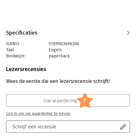
Specificaties
ISBN13:
9789063696306
Taal:
Engels
Bindwijze:
paperback
Aantal pagina's:
208
Uitgever:
BIS Publishers BV
Lezersrecensies
Druk:
1
Verschijningsdatum:
25-4-2022
Wees de eerste die een lezersrecensie schrijft!
Hoofdrubriek:
Leiderschap
?
Uw waardering
Log in om uw waardering te geven
Schrijf een recensie