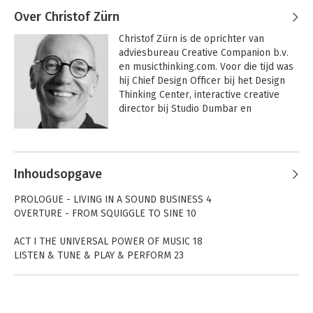
Over Christof Zürn
Christof Zürn is de oprichter van 
adviesbureau Creative Companion b.v. 
en musicthinking.com. Voor die tijd was 
hij Chief Design Officer bij het Design 
Thinking Center, interactive creative 
director bij Studio Dumbar en 
Clockwork.

Christof begeleidt leiders, teams en 
organisaties bij innovatie en 
Inhoudsopgave
transformatie vraagstukken. Zijn 
jarenlange ervaring met onder andere 
PROLOGUE - LIVING IN A SOUND BUSINESS 4
creatief leiderschap, merkontwikkeling, 
OVERTURE - FROM SQUIGGLE TO SINE 10
digitalisering en service design voor 
innovatieve en complexe organisaties, 
ACT I THE UNIVERSAL POWER OF MUSIC 18
vormt mede de basis voor dit creatieve 
LISTEN & TUNE & PLAY & PERFORM 23
en praktische managementboek.

ACT II A FRAMEWORK BASED ON MUSIC PRINCIPLES 28
ACT III TAKE THE CUE-TRAIN 40
Christof is de host van The Power of 
JASPER AND THE SIX CUES 41
Music Thinking podcast waar hij in 
JAMMIN’ BEFORE SCORE 46