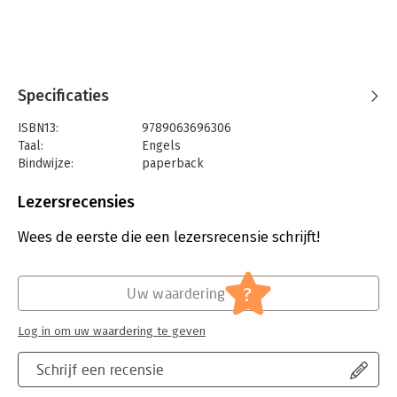
Specificaties
ISBN13:
9789063696306
Taal:
Engels
Bindwijze:
paperback
Aantal pagina's:
208
Uitgever:
BIS Publishers BV
Lezersrecensies
Druk:
1
Verschijningsdatum:
25-4-2022
Wees de eerste die een lezersrecensie schrijft!
Hoofdrubriek:
Leiderschap
?
Uw waardering
Log in om uw waardering te geven
Schrijf een recensie