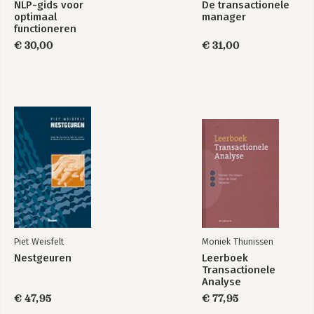
NLP-gids voor
De transactionele
optimaal
manager
7. Transacties
functioneren
Complementaire transacties
€ 30,00
€ 31,00
Kruistransacties
Transacties met bijbedoelingen
Transacties en non-verbale signalen
Opties
8. Strooks
Honger naar prikkels
Soorten strooks
Strooks en bekrachtiging van gedrag
Het geven en ontvangen van strooks
De strookhuishouding
Het strookprofiel
Strooks geven aan uzelf
Zijn er 'goede' en 'slechte' strooks?
Piet Weisfelt
Moniek Thunissen
Nestgeuren
Leerboek
9. Tijdstructurering
Transactionele
Zich terugtrekken
Analyse
Rituelen
€ 47,95
€ 77,95
Tijdverdrijf