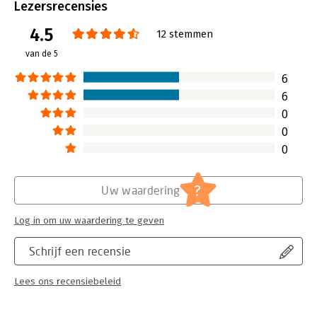
Uitgever:
SWP
Lezersrecensies
Druk:
8
4.5
Verschijningsdatum:
30-5-2018
12 stemmen
van de 5
Hoofdrubriek:
Persoonlijke effectiviteit
6
6
0
0
0
?
Uw waardering
Log in om uw waardering te geven
Schrijf een recensie
Lees ons recensiebeleid