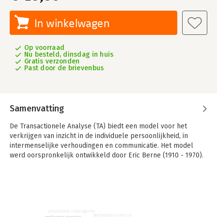
In winkelwagen
Op voorraad
Nu besteld, dinsdag in huis
Gratis verzonden
Past door de brievenbus
Samenvatting
De Transactionele Analyse (TA) biedt een model voor het
verkrijgen van inzicht in de individuele persoonlijkheid, in
intermenselijke verhoudingen en communicatie. Het model
werd oorspronkelijk ontwikkeld door Eric Berne (1910 - 1970).
Berne was van mening dat de begrippen van de
psychotherapie voor de cliënt net zo toegankelijk moeten zijn
als voor professionele werkers. Vanuit deze gedachte
schreven Ian Stewart en Vann Joines dit boek. Hierin geven zij
de begrippen en concepten van de Transactionele Analyse op
emotionele intelligentie
gedragsverandering