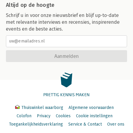
Aard en functie van het herdefiniëren
Altijd op de hoogte
Herdefiniërende transacties
Schrijf u in voor onze nieuwsbrief en blijf up-to-date
20. Symbiose
met relevante interviews en recensies, inspirerende
'Gezonde' tegenover 'ongezonde' symbiose
events en de beste acties.
Symbiose en het script
Uitnodigingen tot symbiose
Symbiose van de tweede orde
Deel VI Het rechtvaardigen van onze scriptovertuigingen;
Aanmelden
rackets en Spelen
21. Rackets en zegels
Rackets en script
Racketgevoelens en authentieke gevoelens
Racketgevoelens, authentieke gevoelens en het oplossen van
PRETTIG KENNIS MAKEN
problemen
Racketgebruik
Zegels
Thuiswinkel waarborg
Algemene voorwaarden
Colofon
Privacy
Cookies
Cookie instellingen
22. Het racketsysteem
Toegankelijkheidsverklaring
Service & Contact
Over ons
Scriptovertuigingen en scriptgevoelens
Bekrachtigende herinneringen