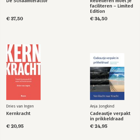
De Schaamtefactor
Rebelleren moet je
wereld van verandering' – dat hij 
faciliteren – Limited
Edition
schreef met Riet Fiddelaers-Jaspers en 
Leo Wilhelm – stond op de shortlist 
€ 37,50
€ 34,50
voor Managementboek van het Jaar 
2021.
Dries van Ingen
Anja Jongkind
Kernkracht
Cadeautje verpakt
in prikkeldraad
€ 20,95
€ 24,95