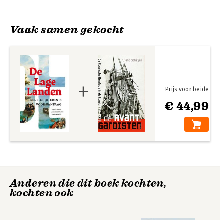
Vaak samen gekocht
Prijs voor beide
€ 44,99
Land van
Land van
redenaars en
redenaars en
debat
debat
Anderen die dit boek kochten,
kochten ook