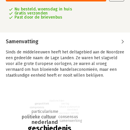
Nu besteld, woensdag in huis
Gratis verzonden
Past door de brievenbus
Samenvatting
Sinds de middeleeuwen heeft het deltagebied aan de Noordzee
een gedeelde naam: de Lage Landen. Ze waren het slagveld
voor alle grote Europese oorlogen, ze waren al vroeg
vermaard om hun bloeiende handelseconomieën, maar een
staatkundige eenheid heeft er nooit willen beklĳven.
In deze nieuwe blik op de rĳke politieke geschiedenis van deze
gebieden, blĳkt dat de politieke culturen van Nederland en
België teruggaan op een gedeelde traditie, waarin enerzĳds de
stadsrechten
eigenheid wordt verdedigd en anderzĳds moet worden
geopolitiek
overleg
lokale autonomie
compromis
samengewerkt. Hoe er in de afgelopen zes eeuwen
identiteit
particularisme
overleg
verschillende oplossingen groeiden voor die samenwerking, is
identiteit
politieke cultuur
consensus
wat dit boek onderzoekt.
nederland
samenwerking
geschiedenis
Het Noorden is vooral gericht op gezag en goed bestuur, en