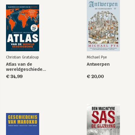
Met Kok
Christian Grataloup
Michael Pye
Bekijk alle boeken
Atlas van de
Antwerpen
wereldgeschiedenis
€ 34,99
€ 20,00