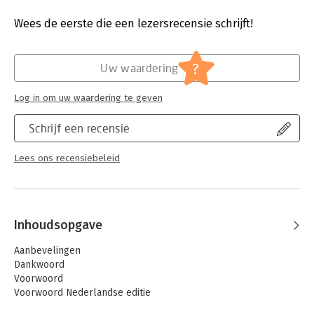
Druk:
1
Verschijningsdatum:
22-7-2025
Wees de eerste die een lezersrecensie schrijft!
Hoofdrubriek:
Psychologie
?
Uw waardering
Log in om uw waardering te geven
Schrijf een recensie
Lees ons recensiebeleid
Inhoudsopgave
Aanbevelingen
Dankwoord
Voorwoord
Voorwoord Nederlandse editie