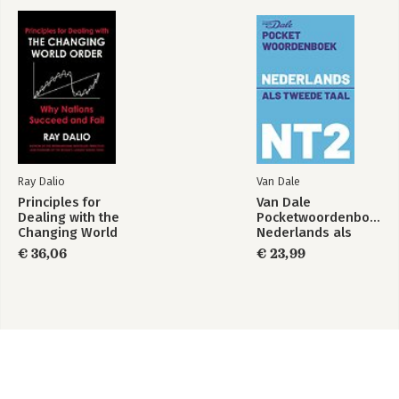
Index
Ray Dalio
Van Dale
Principles for
Van Dale
Dealing with the
Pocketwoordenboek
Changing World
Nederlands als
Order
tweede taal (NT2)
€ 36,06
€ 23,99