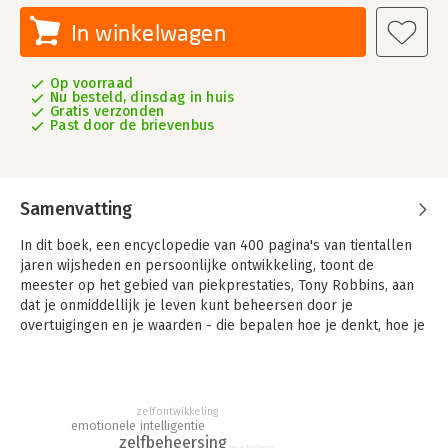
In winkelwagen
Op voorraad
Nu besteld, dinsdag in huis
Gratis verzonden
Past door de brievenbus
Samenvatting
In dit boek, een encyclopedie van 400 pagina's van tientallen
jaren wijsheden en persoonlijke ontwikkeling, toont de
meester op het gebied van piekprestaties, Tony Robbins, aan
dat je onmiddellijk je leven kunt beheersen door je
overtuigingen en je waarden - die bepalen hoe je denkt, hoe je
je voelt en wat je op elk willekeurig moment doet - opnieuw
vorm te geven.
Met dezelfde dynamiek en onderhoudende stijl die
honderdduizenden naar zijn seminars gebracht hebben, vult
zelfontwikkeling
Tony Robbins de pagina's van dit boek met zijn beste
emotionele intelligentie
zelfbeheersing
strategieën en technieken om je aan te moedigen je emoties, je
psychologie