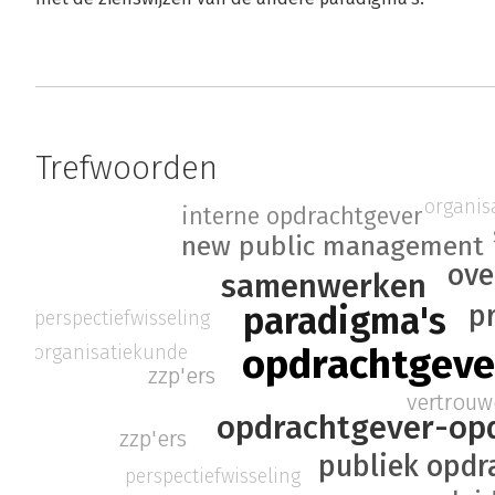
Trefwoorden
organis
interne opdrachtgever
new public management
ove
samenwerken
p
paradigma's
perspectiefwisseling
organisatiekunde
opdrachtgeve
zzp'ers
vertrouw
opdrachtgever-opd
zzp'ers
publiek opdr
perspectiefwisseling