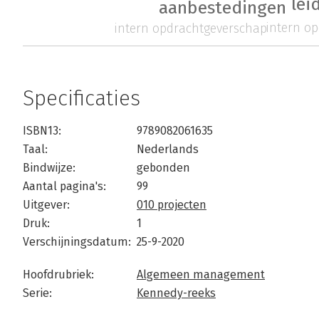
lei
aanbestedingen
intern o
intern opdrachtgeverschap
Specificaties
ISBN13:
9789082061635
Taal:
Nederlands
Bindwijze:
gebonden
Aantal pagina's:
99
Uitgever:
010 projecten
Druk:
1
Verschijningsdatum:
25-9-2020
Hoofdrubriek:
Algemeen management
Serie:
Kennedy-reeks