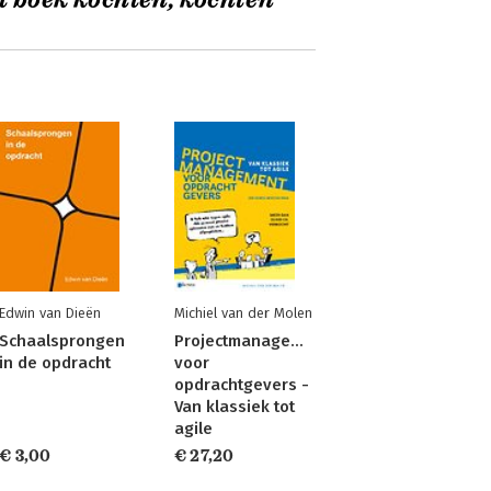
t boek kochten, kochten
Edwin van Dieën
Michiel van der Molen
Schaalsprongen
Projectmanagement
in de opdracht
voor
opdrachtgevers -
Van klassiek tot
agile
€ 3,00
€ 27,20