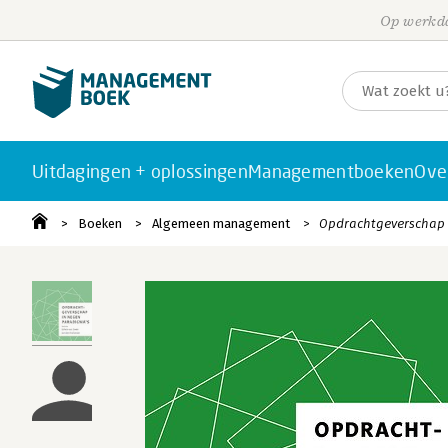
Op werkda
Uitdagingen + oplossingen
Managementboeken
Ove
Boeken
Algemeen management
Opdrachtgeverschap 