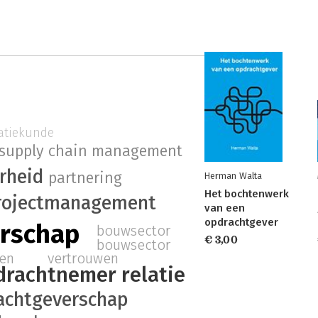
atiekunde
supply chain management
rheid
partnering
Herman Walta
Het bochtenwerk
rojectmanagement
van een
opdrachtgever
rschap
bouwsector
€ 3,00
bouwsector
en
vertrouwen
rachtnemer relatie
achtgeverschap