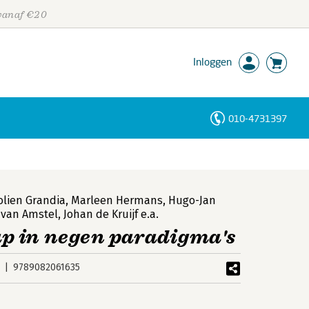
 vanaf €20
Inloggen
010-4731397
Personen
Trefwoorden
olien Grandia
,
Marleen Hermans
,
Hugo-Jan
 van Amstel
,
Johan de Kruijf
e.a.
p in negen paradigma's
9789082061635