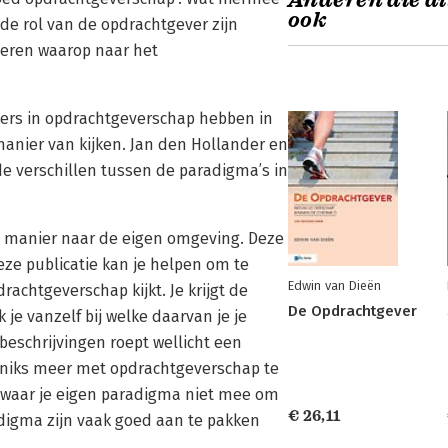
Anderen die di
ook
 de rol van de opdrachtgever zijn
ieren waarop naar het
ners in opdrachtgeverschap hebben in
manier van kijken. Jan den Hollander en
 verschillen tussen de paradigma’s in
e manier naar de eigen omgeving. Deze
eze publicatie kan je helpen om te
Edwin van Dieën
chtgeverschap kijkt. Je krijgt de
De Opdrachtgever
 je vanzelf bij welke daarvan je je
 beschrijvingen roept wellicht een
h niks meer met opdrachtgeverschap te
n waar je eigen paradigma niet mee om
€ 26,11
adigma zijn vaak goed aan te pakken