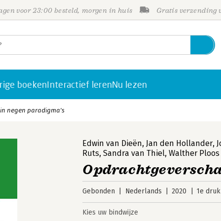
gen voor 23:00 besteld, morgen in huis
Gratis verzending
rige boeken
Interactief leren
Nu lezen
in negen paradigma's
Edwin van Dieën
,
Jan den Hollander
,
J
Ruts
,
Sandra van Thiel
,
Walther Ploos
Opdrachtgeverscha
Gebonden
Nederlands
2020
1e druk
Kies uw bindwijze