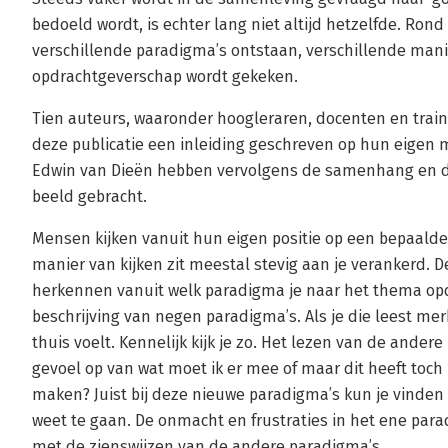
bedoeld wordt, is echter lang niet altijd hetzelfde. Rond
verschillende paradigma’s ontstaan, verschillende man
opdrachtgeverschap wordt gekeken.
Tien auteurs, waaronder hoogleraren, docenten en trai
deze publicatie een inleiding geschreven op hun eigen 
Edwin van Dieën hebben vervolgens de samenhang en de
beeld gebracht.
Mensen kijken vanuit hun eigen positie op een bepaald
manier van kijken zit meestal stevig aan je verankerd. D
herkennen vanuit welk paradigma je naar het thema opdra
beschrijving van negen paradigma’s. Als je die leest merk
thuis voelt. Kennelijk kijk je zo. Het lezen van de andere
gevoel op van wat moet ik er mee of maar dit heeft toc
maken? Juist bij deze nieuwe paradigma’s kun je vinde
weet te gaan. De onmacht en frustraties in het ene par
met de zienswijzen van de andere paradigma’s.