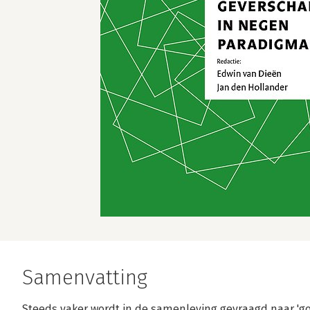
Samenvatting
Steeds vaker wordt in de samenleving gevraagd naar 'g