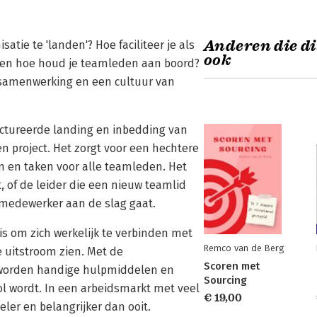
Anderen die di
tie te 'landen'? Hoe faciliteer je als
ook
 en hoe houd je teamleden aan boord?
e samenwerking en een cultuur van
ructureerde landing en inbedding van
n project. Het zorgt voor een hechtere
n en taken voor alle teamleden. Het
t, of de leider die een nieuw teamlid
 medewerker aan de slag gaat.
is om zich werkelijk te verbinden met
Remco van de Berg
 uitstroom zien. Met de
Scoren met
n worden handige hulpmiddelen en
Sourcing
l wordt. In een arbeidsmarkt met veel
€ 19,00
ler en belangrijker dan ooit.