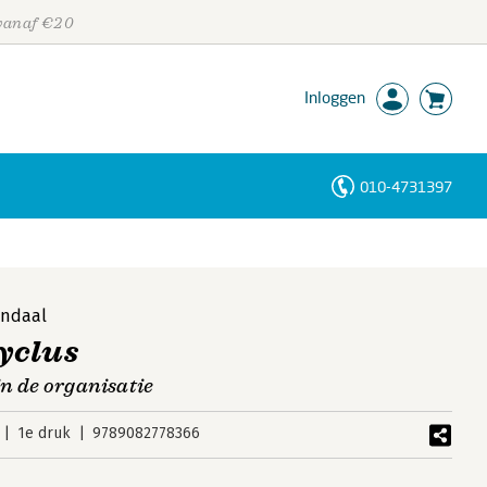
 vanaf €20
Inloggen
010-4731397
Personen
Trefwoorden
endaal
yclus
n de organisatie
1e druk
9789082778366