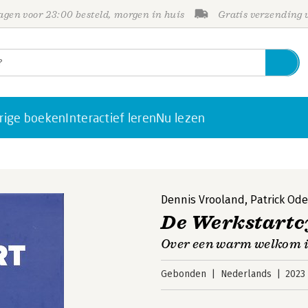
gen voor 23:00 besteld, morgen in huis
Gratis verzending
rige boeken
Interactief leren
Nu lezen
Dennis Vrooland
,
Patrick Od
De Werkstartc
Over een warm welkom i
Gebonden
Nederlands
2023