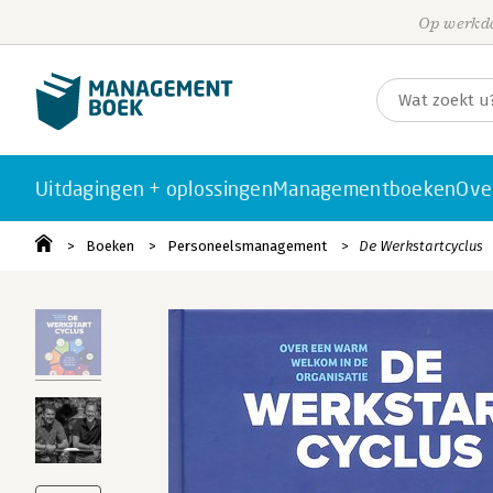
Op werkda
Uitdagingen + oplossingen
Managementboeken
Ove
Boeken
Personeelsmanagement
De Werkstartcyclus