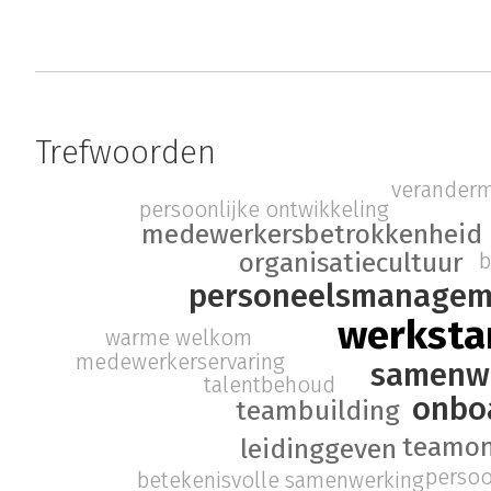
Trefwoorden
verander
persoonlijke ontwikkeling
medewerkersbetrokkenheid
organisatiecultuur
b
personeelsmanagem
werksta
warme welkom
medewerkerservaring
samenw
talentbehoud
onbo
teambuilding
teamon
leidinggeven
persoo
betekenisvolle samenwerking