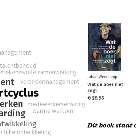
management
talentbehoud
etekenisvolle samenwerking
Johan Weerkamp
ent
verandermanagement
Wat de boer niet
rtcyclus
zegt
€ 29,95
erken
medewerkerservaring
warme welkom
arding
twikkeling
Dit boek staat o
nlijke ontwikkeling