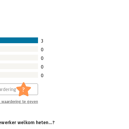
3
0
0
0
0
?
rdering
 waardering te geven
ewerker welkom heten...?