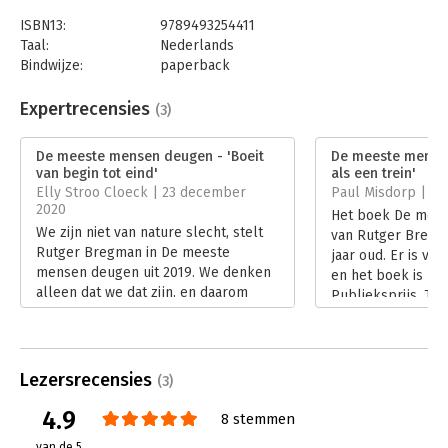
Het boek dat we nu nodig hebben.
– The Telegraph
ISBN13:
9789493254411
Taal:
Nederlands
Wordt alleen maar relevanter de komende jaren.
– Financial
Bindwijze:
paperback
Times
Aantal pagina's:
424
Een fantastisch boek. Vlot, toegankelijk en vol geweldige
Uitgever:
De Correspondent BV
Expertrecensies
(3)
verhalen.
– Sunday Times
Druk:
1
Verschijningsdatum:
2-11-2023
De meeste mensen deugen - 'Boeit
De meeste mensen
van begin tot eind'
als een trein'
Hoofdrubriek:
Mens en maatschappij
Elly Stroo Cloeck | 23 december
Paul Misdorp | 3
2020
Het boek De mee
We zijn niet van nature slecht, stelt
van Rutger Bregma
Rutger Bregman in De meeste
jaar oud. Er is ve
mensen deugen uit 2019. We denken
en het boek is b
alleen dat we dat zijn, en daarom
Publieksprijs. Toc
gedragen we ons zo. En we denken
om Bregmans diag
dat, omdat we veel historie èn
oude negatieve en
onderzoeken verkeerd interpreteren.
mensbeeld èn zij
We kunnen de wereld dus
aanknopingspunte
Lezersrecensies
(3)
verbeteren door uit te gaan van het
positief mensbeel
goede. Hoe simpel kun je het maken?
4.9
perspectief te pla
8 stemmen
Lees verder
Lees verder
van de 5