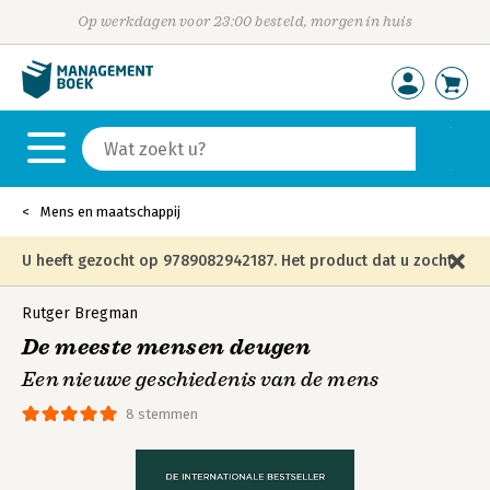
Op werkdagen voor 23:00 besteld, morgen in huis
Mens en maatschappij
U heeft gezocht op 9789082942187. Het product dat u zocht
is niet meer in die editie leverbaar en is vervangen door de
Rutger Bregman
De meeste mensen deugen
onderstaande editie.
Een nieuwe geschiedenis van de mens
8 stemmen