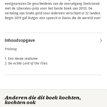
veelgeprezen De geschiedenis van de vooruitgang (bekroond 
met de Liberales-prijs voor het beste boek van 2013). De 
vertaling van Gratis geld voor iedereen verschijnt in 32 landen. 
Begin 2019 gaf Rutger een speech in Davos die de wereld over 
ging en meer dan 30 miljoen keer werd bekeken.
Andere boeken door Rutger
Bregman
Inhoudsopgave
Proloog
1. Een nieuw realisme
2. De echte
Lord of the Flies
Deel 1. De natuurstaat
3. De opmars van de
Homo puppy
4. Kolonel Marshall en de soldaten die niet schoten
5. De vloek van de beschaving
Anderen die dit boek kochten,
6. Het mysterie van Paaseiland
Morele ambitie
Wat maakt een
kochten ook
verzetsheld?
Deel 2. Na Auschwitz