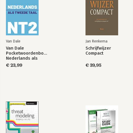
Epiloog
Dankwoord
Bronnen
Van Dale
Jan Renkema
Van Dale
Schrijfwijzer
Pocketwoordenboek
Compact
Nederlands als
tweede taal (NT2)
€ 23,99
€ 39,95