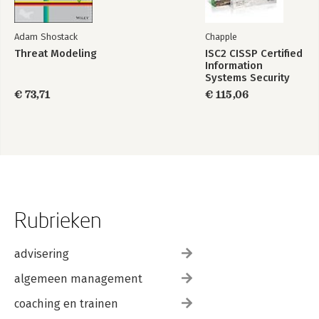
Adam Shostack
Chapple
Threat Modeling
ISC2 CISSP Certified
Information
Systems Security
Professional
€ 73,71
€ 115,06
Official Study Guide
& Practice Tests
Bundle, 4th Edition
Rubrieken
advisering
algemeen management
coaching en trainen