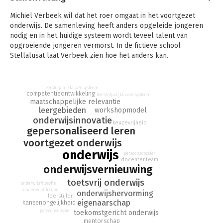
Michiel Verbeek wil dat het roer omgaat in het voortgezet
onderwijs. De samenleving heeft anders opgeleide jongeren
nodig en in het huidige systeem wordt teveel talent van
opgroeiende jongeren vermorst. In de fictieve school
Stellalusat laat Verbeek zien hoe het anders kan.
Volgens Michiel Verbeek zijn er vier belangrijke redenen
waarom het roer in het voortgezet onderwijs om moet:
leerstofjaarklassensysteem
1. De samenleving vraagt om anders opgeleide jongeren.
competentieontwikkeling
leerstofjaarklassensysteem
maatschappelijke relevantie
2. Het huidige systeem is niet effectief en niet efficiënt.
leergebieden
workshopmodel
3. De kansenongelijkheid neemt toe. Door groeiende
onderwijsinnovatie
inkomens- en vermogensverschillen en de sterke
keuzevrijheid
gepersonaliseerd leren
technologische ontwikkelingen dreigt een steeds grotere
voortgezet onderwijs
groep jongeren verstoken te blijven van een stimulerende en
inspirerende context.
onderwijs
persoonsdossier
docententeam
4. Het werkplezier van docenten neemt af. Het huidige systeem
onderwijsvernieuwing
heeft de invloed van docenten op het ontwikkelproces van
toetsvrij onderwijs
opgroeiende jongeren teveel beperkt.
onderwijsfilosofie
onderwijsfilosofie
onderwijshervorming
leerstijlen
Het onderwijs kampt met een paar hardnekkige problemen,
eigenaarschap
kansenongelijkheid
zoals het lerarentekort, gebrek aan motivatie bij leerlingen,
persoonsdossier
toekomstgericht onderwijs
het keurslijf van cijfers en toetsen, te vroege keuzes, het
mentorschap