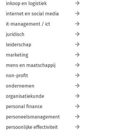
inkoop en logistiek
Appendix
Mijn wereld in 2040 (1999) 347
internet en social media
Register 359
it-management / ict
juridisch
leiderschap
marketing
mens en maatschappij
non-profit
ondernemen
organisatiekunde
personal finance
personeelsmanagement
persoonlijke effectiviteit