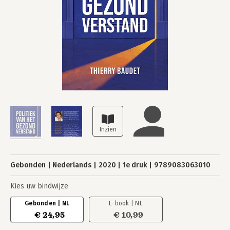
Gebonden
Nederlands
2020
1e druk
9789083063010
Kies uw bindwijze
Gebonden | NL
E-book | NL
€ 24,95
€ 10,99