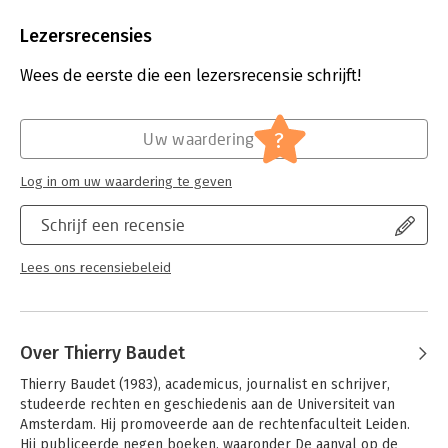
Aantal pagina's:
400
Uitgever:
Amsterdam books
Lezersrecensies
Druk:
1
Verschijningsdatum:
29-6-2020
Wees de eerste die een lezersrecensie schrijft!
Hoofdrubriek:
Mens en maatschappij
Jongbloed:
Staatsrecht - Parlementairrecht en parl.
?
Uw waardering
gesch. - Kiezers en politieke partijen
Log in om uw waardering te geven
Schrijf een recensie
Lees ons recensiebeleid
Over Thierry Baudet
Thierry Baudet (1983), academicus, journalist en schrijver, 
studeerde rechten en geschiedenis aan de Universiteit van 
Amsterdam. Hij promoveerde aan de rechtenfaculteit Leiden. 
Hij publiceerde negen boeken, waaronder De aanval op de 