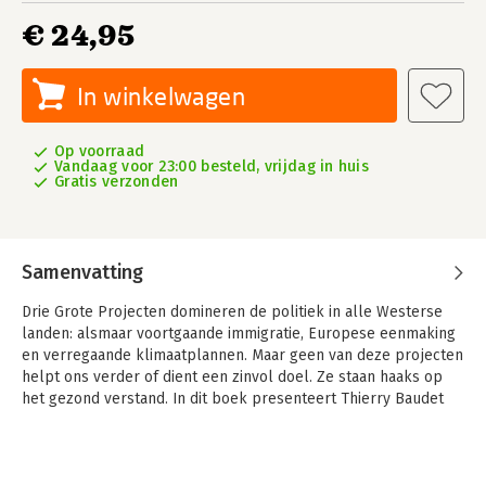
€ 24,95
In winkelwagen
Op voorraad
Vandaag voor 23:00 besteld, vrijdag in huis
Gratis verzonden
Samenvatting
Drie Grote Projecten domineren de politiek in alle Westerse
landen: alsmaar voortgaande immigratie, Europese eenmaking
en verregaande klimaatplannen. Maar geen van deze projecten
helpt ons verder of dient een zinvol doel. Ze staan haaks op
het gezond verstand. In dit boek presenteert Thierry Baudet
zijn alternatief.
Politiek van het Gezond Verstand neemt de lezer mee in de
opbouw van een ongekend succesvolle politieke