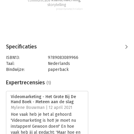
communicatie
storytelling
presentatietechnieken
Specificaties
ISBN13:
9789083089966
Taal:
Nederlands
Bindwijze:
paperback
Aantal pagina's:
96
Uitgever:
Elisabeth Griffioen- Het Boekenschap
Expertrecensies
(1)
Druk:
1
Verschijningsdatum:
30-11-2020
Videomarketing - Het Grote Bij De
Hand Boek - Meteen aan de slag
Hoofdrubriek:
Internet en social media
,
Marketing
Mylene Bouwman | 12 april 2021
Hoe vaak heb je het al gehoord:
'Videomarketing is hot! Je moet nu
instappen! Gewoon doen!' En hoe
vaak heb jij al gedacht: 'Maar hoe en