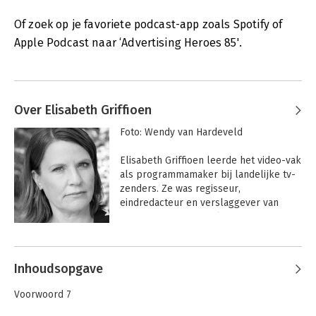
Of zoek op je favoriete podcast-app zoals Spotify of
Apple Podcast naar ‘Advertising Heroes 85'.
Over Elisabeth Griffioen
Foto: Wendy van Hardeveld 

Elisabeth Griffioen leerde het video-vak 
als programmamaker bij landelijke tv-
zenders. Ze was regisseur, 
eindredacteur en verslaggever van 
reisprogramma’s, reality-series en 
human interest-programma’s. 

Andere boeken door Elisabeth
Griffioen
Sinds 2013 helpt ze als De 
Inhoudsopgave
Videovakvrouw ondernemers & zzp-ers 
door middel van praktische trainingen 
Voorwoord 7
en coaching goed voor de dag te komen 
in video’s die  met plezier en tot het 