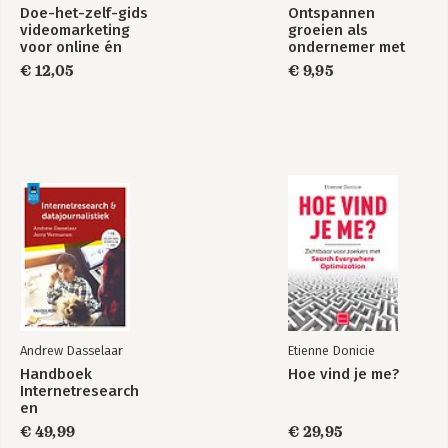
Doe-het-zelf-gids
Ontspannen
videomarketing
groeien als
voor online én
ondernemer met
offline
video marketing
€ 12,05
€ 9,95
ondernemers
Andrew Dasselaar
Etienne Donicie
Handboek
Hoe vind je me?
Internetresearch
en
datajournalistiek
€ 49,99
€ 29,95