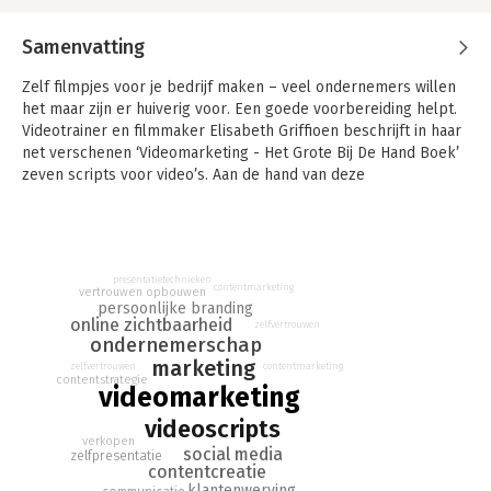
Samenvatting
Zelf filmpjes voor je bedrijf maken – veel ondernemers willen
het maar zijn er huiverig voor. Een goede voorbereiding helpt.
Videotrainer en filmmaker Elisabeth Griffioen beschrijft in haar
net verschenen ‘Videomarketing - Het Grote Bij De Hand Boek’
zeven scripts voor video’s. Aan de hand van deze
voorbeeldscripts leren ondernemers hoe zij videomarketing
inzetten voor hun bedrijf.
In 'Videomarketing - Het Grote Bij De Hand Boek' zet Elisabeth
Griffioen zet uiteen dat goede video’s niet persé flitsende of
presentatietechnieken
contentmarketing
vertrouwen opbouwen
strak gemonteerde video’s hoeven te zijn. Goed bekeken
persoonlijke branding
video’s onderscheiden zich vooral door hun inhoud. Door van
online zichtbaarheid
zelfvertrouwen
ondernemerschap
tevoren de structuur en volgorde van je video te bedenken,
marketing
wordt de video leuker om naar te kijken en makkelijker om te
contentmarketing
zelfvertrouwen
contentstrategie
maken. In dit boek staan kant-en-klare videoscripts plus
videomarketing
uitgewerkte praktijkvoorbeelden voor zeven
videoscripts
veelvoorkomende ondernemerssituaties, waaronder verkoop,
verkopen
contact en uitbreiden netwerk en verhogen betrokkenheid.
social media
zelfpresentatie
contentcreatie
klantenwerving