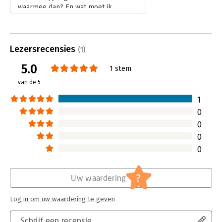
waarmee dan? En wat moet ik
zeggen?'
Lees verder
Lezersrecensies
(1)
5.0
1 stem
van de 5
1
0
0
0
0
?
Uw waardering
Log in om uw waardering te geven
Schrijf een recensie