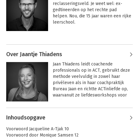
reclasseringsveld. Je weet wel: ex-
gedtineerden op het rechte pad 
helpen. Nou, die 15 jaar waren een rijke 
leerschool. 
In die tijd kon je nog lekker 
Andere boeken door Sergio van der
experimenteren en dat deed ik ook. Ik 
Pluijm
volgde ongelofelijk veel trainingen en 
probeerde alles meteen de volgende 
Over Jaantje Thiadens
dag uit. Soms zei zo’n ex-gedftineerde 
Jaan Thiadens leidt coachende 
dan: ‘ben je soms op cursus geweest?’ 
professionals op in ACT, gebruikt deze 
methode veelvuldig in zowel haar 
Dus niet alles werkte meteen, maar wát 
privéleven als in haar coachpraktijk 
werkte, dat bleef ik doen. En 
Bureau Jaan en richtte ACTinliefde op, 
uiteindelijk kwamen er 3 methoden 
waarvanuit ze liefdesworkshops voor 
boven drijven: Motiverende 
stellen geeft.
gespreksvoering, Oplossingsgericht 
coachen en ACT.
Andere boeken door Jaantje
Inhoudsopgave
Thiadens
Laten deze krachtgerichte en 
Coachen 3.0 - Deel
Coachen 3.0 - Deel
menswaardige benaderingen nu 
Voorwoord Jacqueline A-Tjak 10
1: Motiverende
2:
toevallig alle drie bewezen effectief 
Voorwoord door Monique Samsen 12
gespreksvoering
Oplossingsgerichte