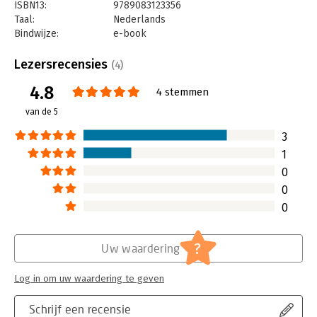
ISBN13:
9789083123356
Taal:
Nederlands
Bindwijze:
e-book
Beveiliging:
watermerk
Bestandsformaat:
epub
Lezersrecensies
(4)
Aantal pagina's:
256
4.8
Uitgever:
Uitgeverij Het Boekenschap
4 stemmen
Druk:
1
van de 5
Verschijningsdatum:
9-6-2021
3
Hoofdrubriek:
Coaching en trainen
1
0
0
0
?
Uw waardering
Log in om uw waardering te geven
Schrijf een recensie