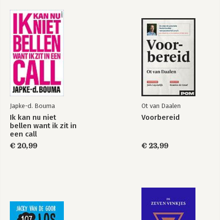
Huh?!
Omdenken in
opvoeding
Bekijk alle boeken
Japke-d. Bouma
Ot van Daalen
Ik kan nu niet
Voorbereid
bellen want ik zit in
een call
€ 20,99
€ 23,99