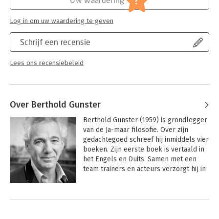
?
Log in om uw waardering te geven
Schrijf een recensie
Lees ons recensiebeleid
Over Berthold Gunster
Berthold Gunster (1959) is grondlegger 
van de Ja-maar filosofie. Over zijn 
gedachtegoed schreef hij inmiddels vier 
boeken. Zijn eerste boek is vertaald in 
het Engels en Duits. Samen met een 
team trainers en acteurs verzorgt hij in 
binnen- en buitenland shows en 
workshops over zijn concept. Inmiddels 
Andere boeken door Berthold
hebben meer dan 400.000 mensen 
Gunster
deelgenomen aan een Ja-maar 
programma.