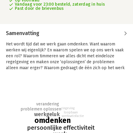
Op voorraad
Vandaag voor 23:00 besteld, zaterdag in huis
Past door de brievenbus
Samenvatting
Het wordt tijd dat we werk gaan omdenken. Want waarom
werken wij eigenlijk? En waarom spelen we op ons werk vaak
een rol? Waarom timmeren we alles dicht met eindeloze
regelgeving en maken onze ‘oplossingen’ de problemen
alleen maar erger? Waarom gedraagt de één zich op het werk
als kleuter en de ander als een bully? We werken in een
wereld van druk-druk-druk, stress en burn-out en er is veel
onderling wantrouwen tussen werkgevers en werknemers. Dat
bracht Berthold Gunster bij de belangrijke vraag: hoe zouden
we deze problemen op het werk kunnen omdenken?
verandering
Als aanvulling op de reeks met de succesvolle boekjes
zingeving
problemen oplossen
loopbaan
Omdenken, Omdenken in communicatie en Omdenken in
werkgeluk
werksatisfactie
omdenken
opvoeding, duiken we nu in het anders aanpakken van al het
gedoe op het werk.
persoonlijke effectiviteit