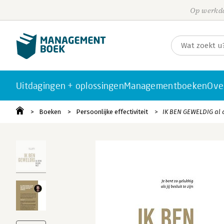
Op werkda
Uitdagingen + oplossingen
Managementboeken
Ove
Boeken
Persoonlijke effectiviteit
IK BEN GEWELDIG al d