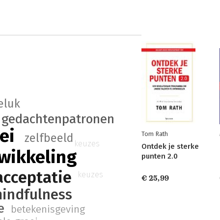
eluk
gedachtenpatronen
ei
Tom Rath
zelfbeeld
keuzes
Ontdek je sterke
wikkeling
punten 2.0
acceptatie
keuzes
€ 25,99
indfulness
e
betekenisgeving