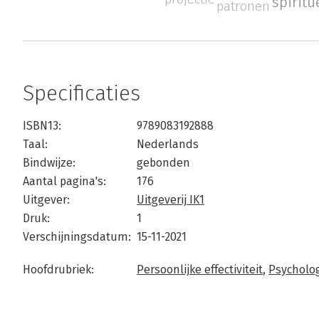
spiritu
patronen
Specificaties
ISBN13:
9789083192888
Taal:
Nederlands
Bindwijze:
gebonden
Aantal pagina's:
176
Uitgever:
Uitgeverij IK1
Druk:
1
Verschijningsdatum:
15-11-2021
Hoofdrubriek:
Persoonlijke effectiviteit
,
Psycholo