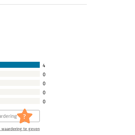
4
0
0
0
0
?
rdering
 waardering te geven