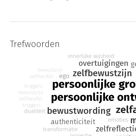
Trefwoorden
innerlijke wijsheid
overtuigingen
g
bewustzijn
zelfbewustzijn
ego
zelftwijfel
persoonlijke gro
triggers
bewustzijn
persoonlijke ont
zelftwijfel
triggers
zelf
bewustwording
dualiteit
m
emoties
authenticiteit
zelfreflecti
transformatie
projectie