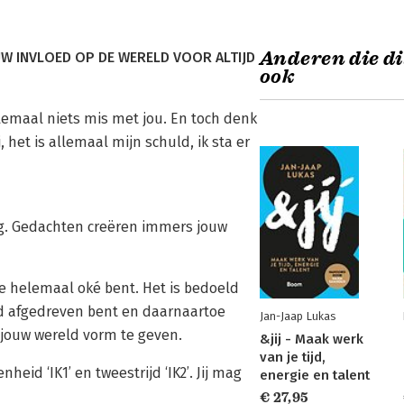
Anderen die di
OUW INVLOED OP DE WERELD VOOR ALTIJD
ook
lemaal niets mis met jou. En toch denk
j, het is allemaal mijn schuld, ik sta er
g. Gedachten creëren immers jouw
 je helemaal oké bent. Het is bedoeld
d afgedreven bent en daarnaartoe
Jan-Jaap Lukas
 jouw wereld vorm te geven.
&jij - Maak werk
van je tijd,
eid ‘IK1’ en tweestrijd ‘IK2’. Jij mag
energie en talent
€ 27,95