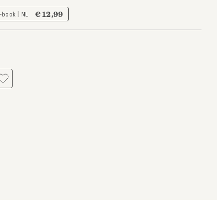
€ 12,99
-book | NL
s