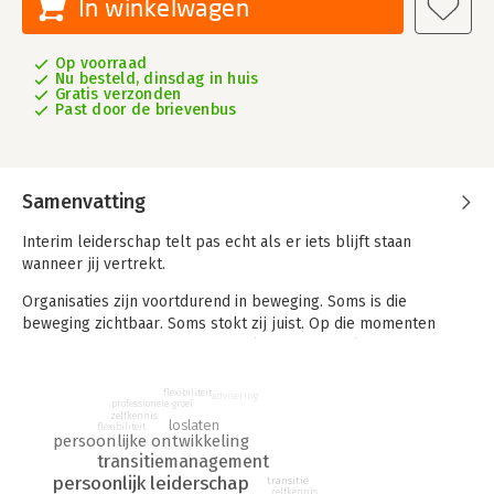
In winkelwagen
Op voorraad
Nu besteld, dinsdag in huis
Gratis verzonden
Past door de brievenbus
Samenvatting
Interim leiderschap telt pas echt als er iets blijft staan
wanneer jij vertrekt.
Organisaties zijn voortdurend in beweging. Soms is die
beweging zichtbaar. Soms stokt zij juist. Op die momenten
worden interim managers, consultants, projectleiders,
programmamanagers, transitiemanagers en teamcoaches
gevraagd om richting te geven, te begeleiden en verandering
flexibiliteit
advisering
professionele groei
mogelijk te maken.
zelfkennis
loslaten
flexibiliteit
persoonlijke ontwikkeling
Toch worden zij vaak niet vanzelf gezien als betrokken en
transitiemanagement
loyaal onderdeel van de reis van de organisatie. Eerder als
persoonlijk leiderschap
transitie
iemand die tijdelijk instapt, een opdracht uitvoert en daarna
zelfkennis