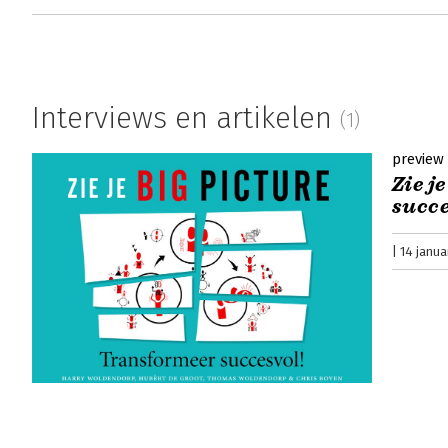
Interviews en artikelen
(1)
preview
Zie j
succe
14 janua