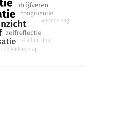
tie
drijfveren
tie
congruentie
verandering
inzicht
f
zelfreflectie
satie
digitaal dna
lijk leiderschap