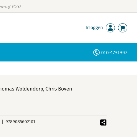
 vanaf €20
Inloggen
010-4731397
Personen
Trefwoorden
homas Woldendorp
,
Chris Boven
9789085602101