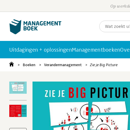
Op werkda
Uitdagingen + oplossingen
Managementboeken
Ove
Boeken
Verandermanagement
Zie je Big Picture