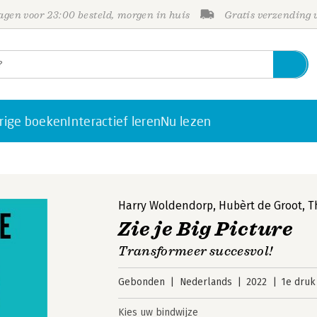
gen voor 23:00 besteld, morgen in huis
Gratis verzending
rige boeken
Interactief leren
Nu lezen
Harry Woldendorp
,
Hubèrt de Groot
,
T
Zie je Big Picture
Transformeer succesvol!
Gebonden
Nederlands
2022
1e druk
Kies uw bindwijze