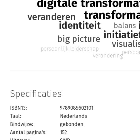
digitale transforma
transforma
veranderen
identiteit
balans
initiatie
big picture
visuali
persoonlijk leiderschap
persoon
verandering
Specificaties
ISBN13:
9789085602101
Taal:
Nederlands
Bindwijze:
gebonden
Aantal pagina's:
152