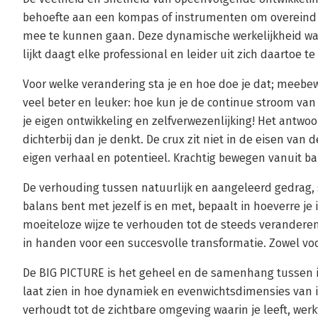
behoefte aan een kompas of instrumenten om overeind te
mee te kunnen gaan. Deze dynamische werkelijkheid wa
lijkt daagt elke professional en leider uit zich daartoe t
Voor welke verandering sta je en hoe doe je dat; meebew
veel beter en leuker: hoe kun je de continue stroom van
je eigen ontwikkeling en zelfverwezenlijking! Het antwo
dichterbij dan je denkt. De crux zit niet in de eisen van d
eigen verhaal en potentieel. Krachtig bewegen vanuit ba
De verhouding tussen natuurlijk en aangeleerd gedrag,
balans bent met jezelf is en met, bepaalt in hoeverre je 
moeiteloze wijze te verhouden tot de steeds veranderend
in handen voor een succesvolle transformatie. Zowel voo
De BIG PICTURE is het geheel en de samenhang tussen iden
laat zien in hoe dynamiek en evenwichtsdimensies van inv
verhoudt tot de zichtbare omgeving waarin je leeft, werk