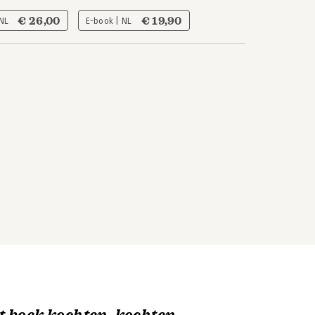
€ 26,00
€ 19,90
 NL
E-book | NL