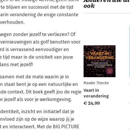
Anderen die di
ook
 blijven en succesvol met de tijd
arin verandering de enige constante
e verhouden.
egen zonder jezelf te verliezen? Of
 vernieuwingen als golf benutten voor
ord is verrassend eenvoudiger en
e tijd maar in de uniciteit van jouw
lans met jezelf!
 samen met de mate waarin je in
Maaike Thiecke
in staat bent je op een natuurlijke en
Vaart in
e context. Dit boek geeft jou de regie
verandering
r jezelf als voor je werkomgeving.
€ 24,99
titeit, inzicht en initiatief dat je
loed zijn op de wijze waarop jij je
t en interacteert. Met de BIG PICTURE