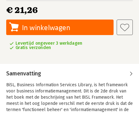
€ 21,26
In winkelwagen
Levertijd ongeveer 3 werkdagen
Gratis verzonden
Samenvatting
BiSL, Business Information Services Library, is het framework
voor business informatiemanagement. Dit is de 2de druk van
het boek met de beschrijving van het BiSL Framework. Het
meest in het oog lopende verschil met de eerste druk is dat de
termen 'functioneel beheer' en 'informatiemanagement' in de
titel zijn vervangen door één nieuwe term: 'business
informatiemanagement'. De inhoud is verder niet in essentiële
zin gewijzigd; wel zijn onduidelijkheden en foutjes verbeterd
en is er extra aandacht besteed aan consistente schrijfwijze