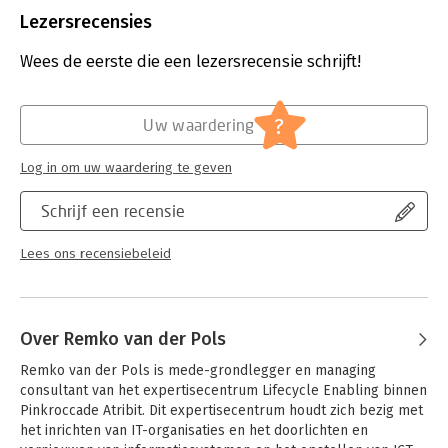
Uitgever:
Van Haren Publishing B.V.
Lezersrecensies
Druk:
2
Verschijningsdatum:
20-10-2012
Wees de eerste die een lezersrecensie schrijft!
Hoofdrubriek:
IT-management / ICT
?
Uw waardering
Log in om uw waardering te geven
Schrijf een recensie
Lees ons recensiebeleid
Over Remko van der Pols
Remko van der Pols is mede-grondlegger en managing 
consultant van het expertisecentrum Lifecycle Enabling binnen 
Pinkroccade Atribit. Dit expertisecentrum houdt zich bezig met 
het inrichten van IT-organisaties en het doorlichten en 