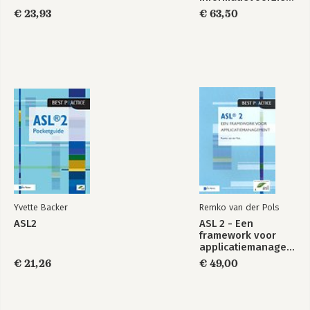
€ 23,93
€ 63,50
Bekijk alle boeken
Yvette Backer
Remko van der Pols
ASL2
ASL 2 - Een
framework voor
applicatiemanagement
€ 21,26
€ 49,00