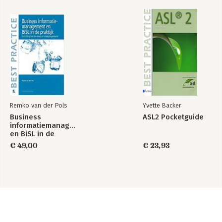
Remko van der Pols
Yvette Backer
Business
ASL2 Pocketguide
informatiemanagement
en BiSL in de
praktijk
€ 49,00
€ 23,93