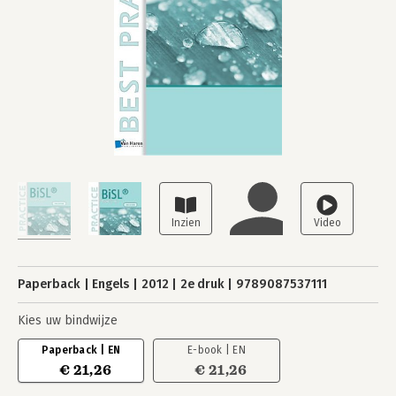
Paperback
Engels
2012
2e druk
9789087537111
Kies uw bindwijze
Paperback | EN
E-book | EN
€ 21,26
€ 21,26