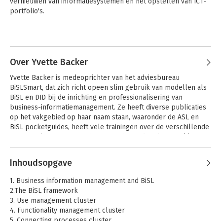
vernieuwen van informatiesystemen en het opstellen van ICT-
portfolio's.

Remko van der Pols heeft het ASL-framework in hoge mate 
Andere boeken door Remko van der
mede vormgegeven. Daarnaast heeft hij diverse malen 
Pols
gepubliceerd in onder meer informatie en het IT-beheer 
jaarboek over functioneel en applicatiebeheer en 
Over Yvette Backer
informatieplanning.
Yvette Backer is medeoprichter van het adviesbureau 
BiSLSmart, dat zich richt opeen slim gebruik van modellen als 
BiSL en DID bij de inrichting en professionalisering van 
business-informatiemanagement. Ze heeft diverse publicaties 
op het vakgebied op haar naam staan, waaronder de ASL en 
BiSL pocketguides, heeft vele trainingen over de verschillende 
frameworks gegeven en heeft met haar adviesbureau één van 
de eerste trainingen over DID ontwikkeld.
Andere boeken door Yvette Backer
Inhoudsopgave
BiSL – Een
ASL 2 - Een
1. Business information management and BiSL
Framework voor
framework voor
2.The BiSL framework
business
applicatiemanagement
3. Use management cluster
informatiemanagement
4. Functionality management cluster
5. Connecting processes cluster