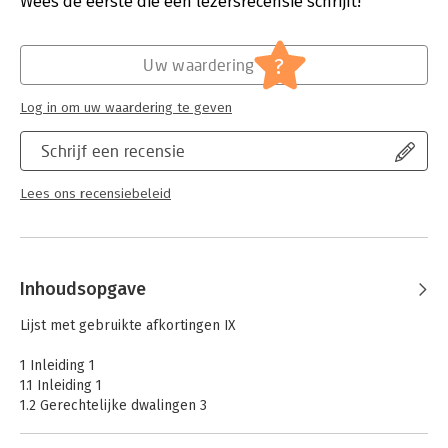
Wees de eerste die een lezersrecensie schrijft!
Hoofdrubriek:
Juridisch
Jongbloed:
Rechtsmiddelen - Herziening / revisie,
?
Uw waardering
Strafrecht - Strafprocesrecht
Log in om uw waardering te geven
Schrijf een recensie
Lees ons recensiebeleid
Inhoudsopgave
Lijst met gebruikte afkortingen IX
1 Inleiding 1
1.1 Inleiding 1
1.2 Gerechtelijke dwalingen 3
1.3 Herziening als herstel van gerechtelijke dwalingen 5
1.4 De balans tussen rechtszekerheid en rechtvaardigheid 6