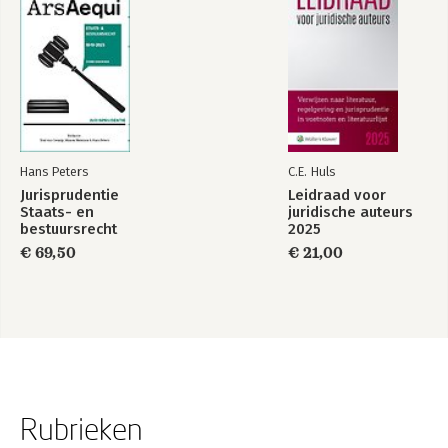
Hans Peters
C.E. Huls
Jurisprudentie
Leidraad voor
Staats- en
juridische auteurs
bestuursrecht
2025
1849-2025
€ 69,50
€ 21,00
Rubrieken