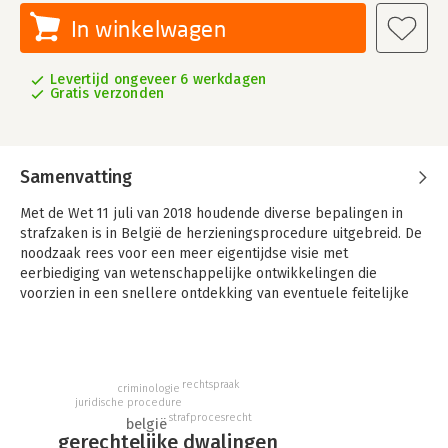
In winkelwagen
Levertijd ongeveer 6 werkdagen
Gratis verzonden
Samenvatting
Met de Wet 11 juli van 2018 houdende diverse bepalingen in
strafzaken is in België de herzieningsprocedure uitgebreid. De
noodzaak rees voor een meer eigentijdse visie met
eerbiediging van wetenschappelijke ontwikkelingen die
voorzien in een snellere ontdekking van eventuele feitelijke
vergissingen bij de rechterlijke oordeelsvorming. Voornamelijk
de rechtsgrond van een ‘nieuw feit’ (novum) werd grondig
uitgebreid. Deze uitbreidingen in de herzieningswet trachten de
onevenwichtigheid in de finaliteitsbalans (rechtszekerheid
rechtspraak
criminologie
versus rechtvaardigheid) bij te sturen.
juridische procedure
strafprocesrecht
belgië
De Belgische wetgever haalde daarvoor inspiratie uit
gerechtelijke dwalingen
buitenlandse herzieningsontwikkelingen, hoofdzakelijk bij haar