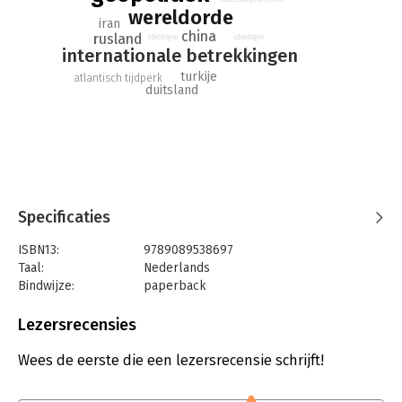
wereldorde
het verschuiven zijn.
iran
china
rusland
ideologie
ideologie
internationale betrekkingen
turkije
atlantisch tijdperk
duitsland
Specificaties
ISBN13:
9789089538697
Taal:
Nederlands
Bindwijze:
paperback
Aantal pagina's:
208
Uitgever:
Boom
Lezersrecensies
Druk:
1
Verschijningsdatum:
8-4-2016
Wees de eerste die een lezersrecensie schrijft!
Hoofdrubriek:
Filosofie