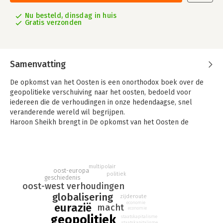
Nu besteld, dinsdag in huis
Gratis verzonden
Samenvatting
De opkomst van het Oosten is een onorthodox boek over de
geopolitieke verschuiving naar het oosten, bedoeld voor
iedereen die de verhoudingen in onze hedendaagse, snel
veranderende wereld wil begrijpen.
Haroon Sheikh brengt in De opkomst van het Oosten de
veranderde e-eeuwse geopolitieke en economische
verhoudingen op het Euraziatische continent in kaart. Hij laat
zien hoe Duitsland, Oost-Europa, Rusland, Turkije, Iran en China
zich in toenemende mate oriënteren op het oosten.
multipolair
oost-europa
De opkomst van het Oosten is de uitwerking van een
politiek
geschiedenis
artikelenserie in Het Financieele Dagblad, waarin Sheikh
oost-west verhoudingen
berichtte over een 'imaginaire treinreis' door het Euraziatische
globalisering
zijderoute
gebied. Hij combineert journalistiek met filosofische en
economie
eurazië
macht
economie
historische beschouwingen. Gaandeweg openbaart zich een
geopolitiek
staatskapitalisme
panorama waarin de lezer ziet dat allerlei grenzen subtiel aan
staatskapitalisme