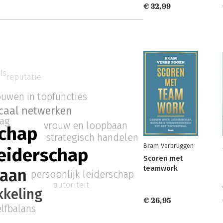
€ 32,99
ls
reputatie
ouwen in topfuncties
icaal netwerken
ag
vrouw en loopbaan
schap
strategisch handelen
Bram Verbruggen
leiderschap
Scoren met
teamwork
baan
persoonlijk leiderschap
autoriteit
kkeling
€ 26,95
lfbalans