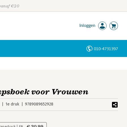
 vanaf €20
Inloggen
010-4731397
Personen
Trefwoorden
apsboek voor Vrouwen
1e druk
9789089652928
€ 30,99
Paperback | EN