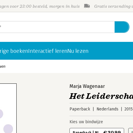
gen voor 23:00 besteld, morgen in huis
Gratis verzending
rige boeken
Interactief leren
Nu lezen
wen
Marja Wagenaar
Het Leidersch
Paperback
Nederlands
2015
Kies uw bindwijze
€ 30,99
Paperback | NL