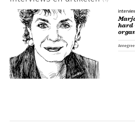
intervie
Marja
hard 
organ
Annegree