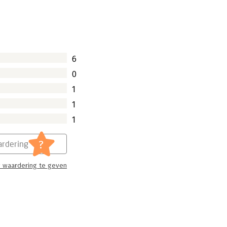
6
0
1
1
1
?
rdering
 waardering te geven