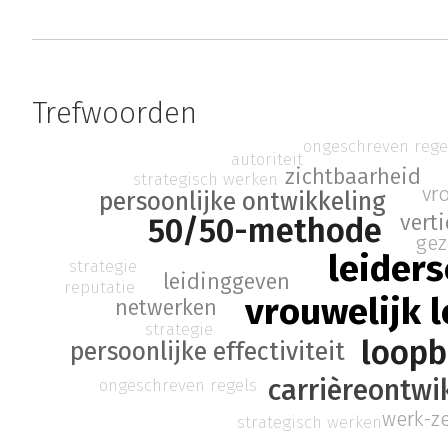
Trefwoorden
ongeschreven rege
autoriteit
zichtbaarheid
strategisch werken
vr
persoonlijke ontwikkeling
vert
50/50-methode
gez
leider
strategie
leidinggeven
reputatie
vrouwelijk 
netwerken
strategie
loop
persoonlijke effectiviteit
carrièreontwi
ongeschreven regels
werk-ze
strategisch werken