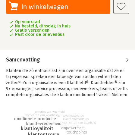
In winkelwagen
Op voorraad
Nu besteld, dinsdag in huis
Gratis verzonden
Past door de brievenbus
Samenvatting
Klanten die zó enthousiast zijn over een organisatie dat ze er
bij wijze van spreken een tatoeage van zouden willen laten
zetten?! Zo’n organisatie is een Klantheld®! Klanthelden® zijn
9+ ervaringen, serviceprocessen, medewerkers, teams of zelfs
complete organisaties die klanten emotioneel ‘raken’. Met een
hoge loyaliteit, exceptionele (9+) klanttevredenheid, spontaan
aanbevelingsgedrag en commercieel resultaat als logisch
emoties van waarheid
gevolg.
momenten van waarheid
aanbevelingsgedrag
emotionele productie
klantambassadeurs
Klanthelden® in de 9+ organisatie opent de deur naar deze
momenten van waarheid
klanttevredenheid
klantloyaliteit
empowerment
nieuwe wereld. Het biedt inzicht in:
touchpoints
klantentrouw