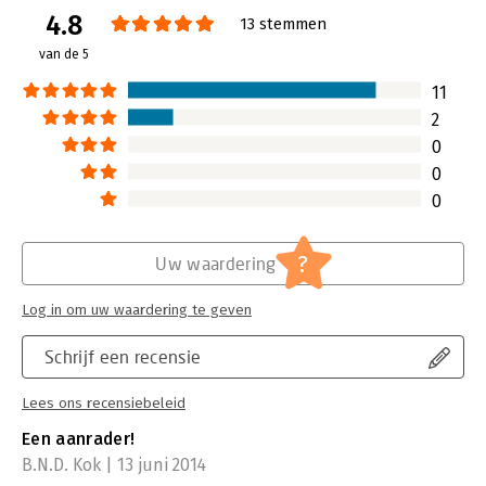
Coolblue
4.8
Verschijningsdatum:
23-2-2021
13 stemmen
van de 5
Hoofdrubriek:
Algemeen management
11
2
0
0
0
?
Uw waardering
Log in om uw waardering te geven
Schrijf een recensie
Lees ons recensiebeleid
Een aanrader!
B.N.D. Kok | 13 juni 2014