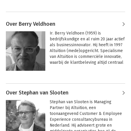
Over Berry Veldhoen
Ir. Berry Veldhoen (1959) is 
bedrijfskundige en al ruim 20 jaar actief 
als businessinnovator. Hij heeft in 1997 
Altuïtion (mede)opgericht. Specialisme 
van Altuïtion is commerciële innovatie, 
waarbij de klantbeleving altijd centraal 
staat. Onder zijn leiding heeft Altuïtion 
al vroeg (2004) licentierechten 
Andere boeken door Berry
verworven voor wetenschappelijke 
Veldhoen
methodes om de (grotendeels 
onbewuste) beleving van de klanten 
Over Stephan van Slooten
van haar opdrachtgevers inzichtelijk te 
Stephan van Slooten is Managing 
maken, te visualiseren en te 
Partner bij Altuïtion, een 
analyseren. Samen een aantal grote 
toonaangevend Customer & Employee 
Nederlandse ondernemingen worden 
Experience consultancybureau in 
innovatieve, slimme commerciële 
Nederland. Hij adviseert grote en 
proposities, processen en 