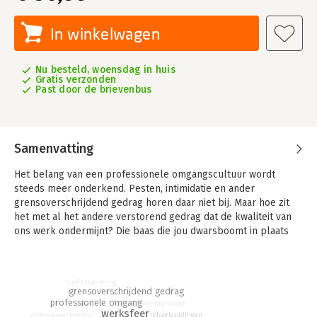
In winkelwagen
Nu besteld, woensdag in huis
Gratis verzonden
Past door de brievenbus
Samenvatting
Het belang van een professionele omgangscultuur wordt
steeds meer onderkend. Pesten, intimidatie en ander
grensoverschrijdend gedrag horen daar niet bij. Maar hoe zit
het met al het andere verstorend gedrag dat de kwaliteit van
ons werk ondermijnt? Die baas die jou dwarsboomt in plaats
van faciliteert? Dat continue geroddel van een collega dat
onder je huid gaat zitten? De snijdende weerstand op de
afdeling die ieders motivatie doodslaat? Hoezo tolereren we dit
conflicthantering
nog wel als gedoe op het werk dat er nu eenmaal bij hoort?
grensoverschrijdend gedrag
professionele omgang
communicatie
André Kalden en Myra van Zwieten zijn al tien jaar op een
werksfeer
rolverhoudingen
professioneel kompas