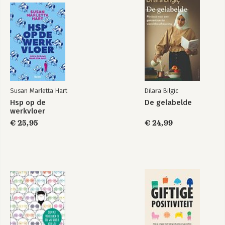
Bijlage Toolkit Rolversterking 155
• Rol in kaart 158
• Rollen op rij 160
• Rolverhouding 162
• Rolfacilitering 165
• Rollenverdeler 168
• Rollenmonitor 170
• Rollenbalans 172
Susan Marletta Hart
Dilara Bilgic
Literatuur 175
Hsp op de
De gelabelde
werkvloer
€ 25,95
€ 24,99