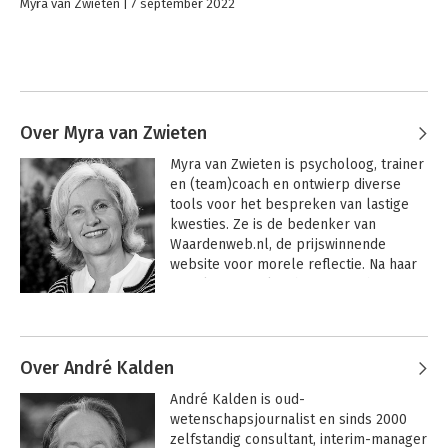
Myra van Zwieten
7 september 2022
Over Myra van Zwieten
Myra van Zwieten is psycholoog, trainer 
en (team)coach en ontwierp diverse 
tools voor het bespreken van lastige 
kwesties. Ze is de bedenker van 
Waardenweb.nl, de prijswinnende 
website voor morele reflectie. Na haar 
jarenlange werk in het AMC richtte ze in 
2012 met André Kalden 
organisatieadviesbureau De Goede 
Werker op.
Over André Kalden
André Kalden is oud-
wetenschapsjournalist en sinds 2000 
zelfstandig consultant, interim-manager 