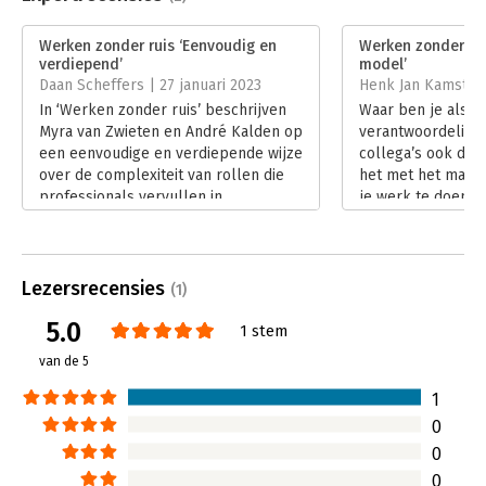
Druk:
1
Verschijningsdatum:
28-7-2022
Werken zonder ruis ‘Eenvoudig en
Werken zonder rui
verdiepend’
model’
Hoofdrubriek:
Algemeen management
Daan Scheffers | 27 januari 2023
Henk Jan Kamsteeg
In ‘Werken zonder ruis’ beschrijven
Waar ben je als p
Myra van Zwieten en André Kalden op
verantwoordelijk v
een eenvoudige en verdiepende wijze
collega’s ook duid
over de complexiteit van rollen die
het met het manda
professionals vervullen in
je werk te doen? 
organisaties.
ruis’ introducere
Lees verder
en André Kalden e
model om de ant
vragen helder in b
Lezersrecensies
(1)
Lees verder
5.0
1 stem
van de 5
1
0
0
0