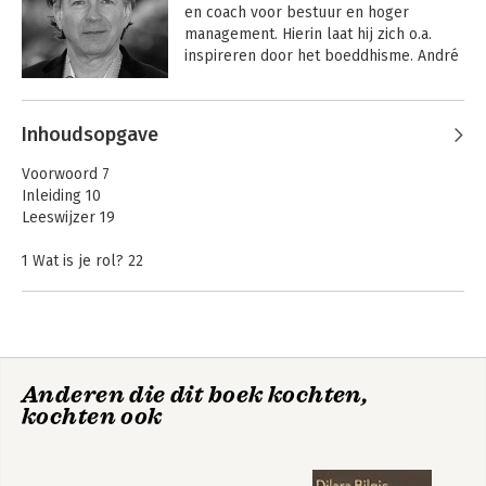
en coach voor bestuur en hoger 
management. Hierin laat hij zich o.a. 
inspireren door het boeddhisme. André 
schreef eerder samen met Myra van 
Zwieten het boek 'Ons gescreende 
lichaam. Kansen en risico’s van de 
Inhoudsopgave
genetica'.
Voorwoord 7
Inleiding 10
Leeswijzer 19
1 Wat is je rol? 22
2 Kwaliteit in je eigen rol 44
3 Kwaliteit van de onderlinge omgang 64
4 Leidinggeven aan de onderlinge omgang 84
5 Onderlinge omgang bij procesgestuurd werken 106
6 Grip houden op de omgang 124
Anderen die dit boek kochten,
kochten ook
Slot – Rolgerichte omgangscultuur 144
Verantwoording en dank 151
Over de auteurs 153