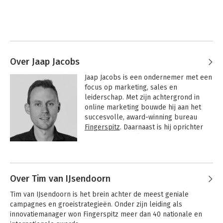
Over Jaap Jacobs
Jaap Jacobs is een ondernemer met een 
focus op marketing, sales en 
leiderschap. Met zijn achtergrond in 
online marketing bouwde hij aan het 
succesvolle, award-winning bureau 
Fingerspitz
. Daarnaast is hij oprichter 
van GrowthLab.nl, de gratis community 
voor ambitieuze marketeers die hun 
Andere boeken door Jaap Jacobs
groei willen versnellen.

Over Tim van IJsendoorn
Tim van IJsendoorn is het brein achter de meest geniale 
campagnes en groeistrategieën. Onder zijn leiding als 
innovatiemanager won Fingerspitz meer dan 40 nationale en 