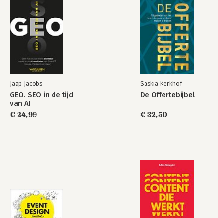
Hoe creëer je een groeimachine? 70
Bekijk alle boeken
de vijf nieuwe p’s van b2b marketing 71
De groeiformule: in vijf P’s naar Profit purpose 73
Hoe je samen in een ijsbad springt en gemotiveerd raakt
people 90
Blije medewerkers betekent blije klanten proposition 119
Zonder precisie geen klandizie promotion 148
De stappen naar exponentiële groei proof 209
Bouw een paleis van bewijs profit 254
Jaap Jacobs
Saskia Kerkhof
- Jij bepaalt je eigen wins(t)
GEO. SEO in de tijd
De Offertebijbel
van AI
Literatuurlijst 256
€ 24,99
€ 32,50
Dankwoord 260
Stoïcijns groeien zonder leadgeneratie 261
- De b2b groeiformule
Noten 262