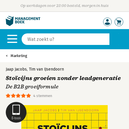
Op werkdagen voor 23:00 besteld, morgen in huis
Marketing
Jaap Jacobs
,
Tim van IJsendoorn
Stoïcijns groeien zonder leadgeneratie
De B2B groeiformule
4 stemmen
E-book