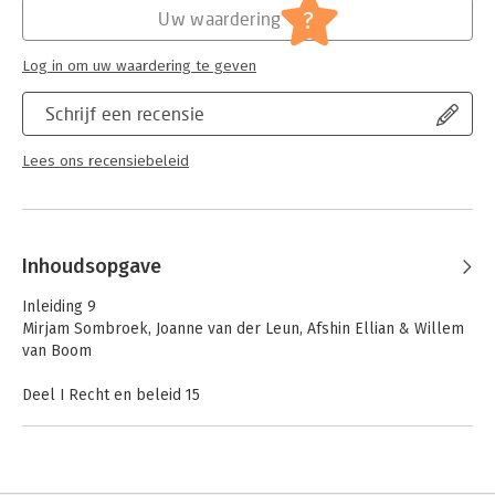
Jongbloed:
Gedenkboeken/Feestbundels/LiberAmicor
?
Uw waardering
Log in om uw waardering te geven
Schrijf een recensie
Lees ons recensiebeleid
Inhoudsopgave
Inleiding 9
Mirjam Sombroek, Joanne van der Leun, Afshin Ellian & Willem
van Boom
Deel I Recht en beleid 15
Rap 38 en Aansprakelijkheid voor geneesmiddelen 17
Anneleen Broekhuijsen-Molenaar
Opkomst én ondergang van het medisch
aansprakelijkheidsrecht? 23