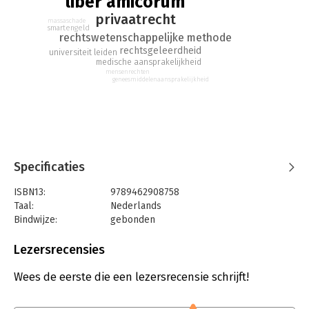
liber amicorum
privaatrecht
massaschade
smartengeld
rechtswetenschappelijke methode
rechtsgeleerdheid
universiteit leiden
medische aansprakelijkheid
mensenrechten
geneesmiddelenaansprakelijkheid
Specificaties
ISBN13:
9789462908758
Taal:
Nederlands
Bindwijze:
gebonden
Aantal pagina's:
348
Uitgever:
Boom Juridische Uitgevers
Lezersrecensies
Druk:
1
Verschijningsdatum:
11-2-2021
Wees de eerste die een lezersrecensie schrijft!
Hoofdrubriek:
Juridisch