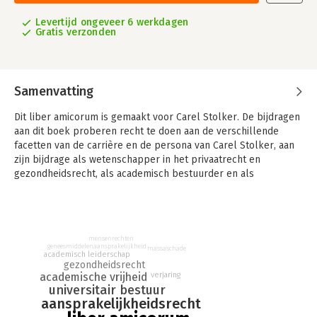
Levertijd ongeveer 6 werkdagen
Gratis verzonden
Samenvatting
Dit liber amicorum is gemaakt voor Carel Stolker. De bijdragen
aan dit boek proberen recht te doen aan de verschillende
facetten van de carrière en de persona van Carel Stolker, aan
zijn bijdrage als wetenschapper in het privaatrecht en
gezondheidsrecht, als academisch bestuurder en als
belangrijke stem in het debat over de rol van de wetenschap
en de universiteit in onze maatschappij.
mensenrechten
geneesmiddelenaansprakelijkheid
massaschade
academisch leiderschap
gezondheidsrecht
verjaring
academische vrijheid
universitair bestuur
aansprakelijkheidsrecht