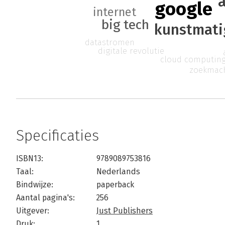
google
internet
big tech
kunstmatig
datastromen
digitale revolutie
cloud computin
zoekmach
Specificaties
ISBN13:
9789089753816
Taal:
Nederlands
Bindwijze:
paperback
Aantal pagina's:
256
Uitgever:
Just Publishers
Druk:
1