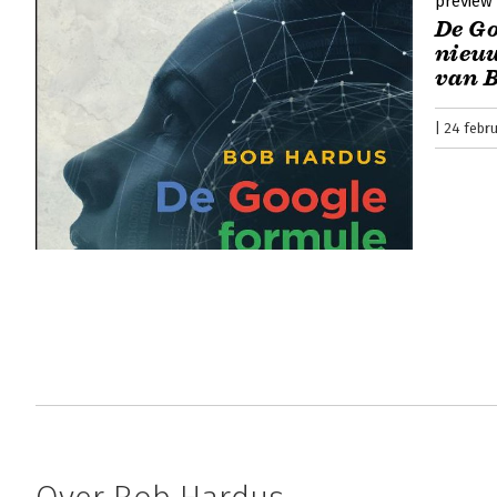
preview
De Go
nieuw
van B
24 febru