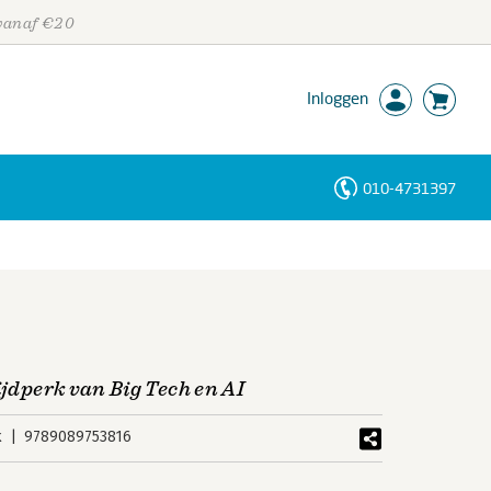
 vanaf €20
Inloggen
010-4731397
Personen
Trefwoorden
ijdperk van Big Tech en AI
k
9789089753816