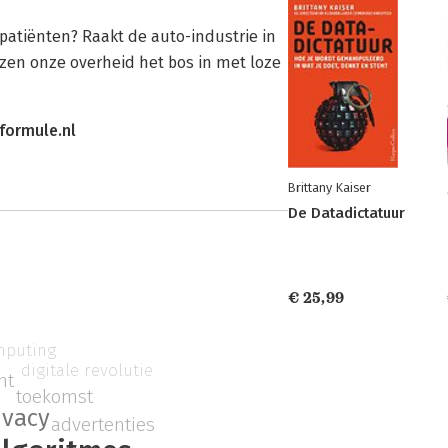
patiënten? Raakt de auto-industrie in
zen onze overheid het bos in met loze
formule.nl
Brittany Kaiser
De Datadictatuur
€ 25,99
mputing
digitale revolutie
ht
toekomst
ivacy
advertenties