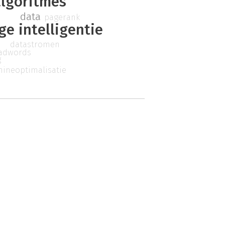
algoritmes
data
pagerank
e intelligentie
datastromen
adwords
g
ineoptimalisatie