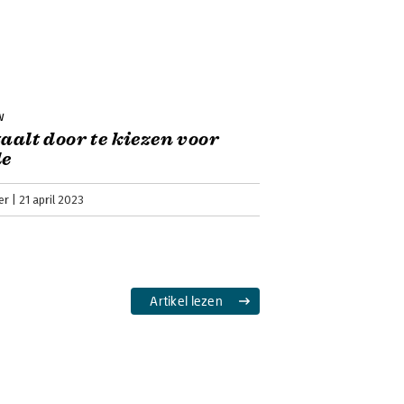
w
taalt door te kiezen voor
le
er
21 april 2023
Artikel lezen