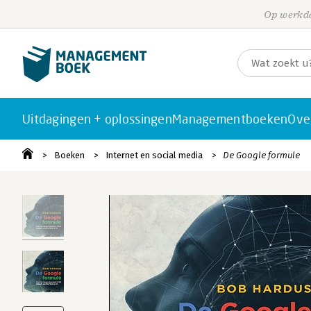
Op werkda
Uitdagingen + oplossingen
Managementboeken
Ove
Boeken
Internet en social media
De Google formule