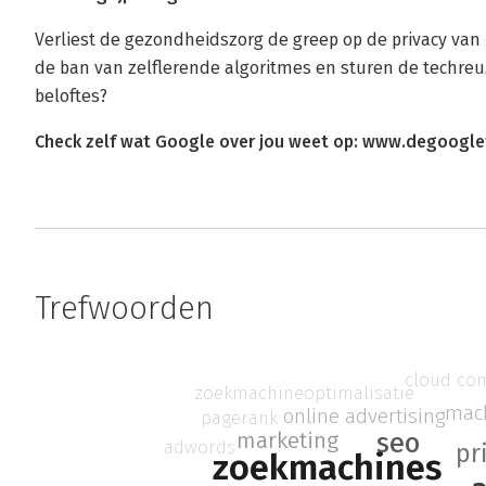
Verliest de gezondheidszorg de greep op de privacy van 
de ban van zelflerende algoritmes en sturen de techreu
beloftes?
Check zelf wat Google over jou weet op: www.degoogle
Trefwoorden
cloud co
zoekmachineoptimalisatie
mac
online advertising
pagerank
seo
marketing
adwords
pr
zoekmachines