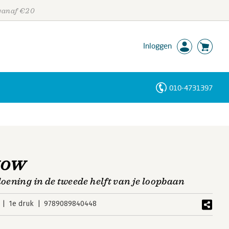
 vanaf €20
Inloggen
010-4731397
Personen
Trefwoorden
WOW
doening in de tweede helft van je loopbaan
1e druk
9789089840448