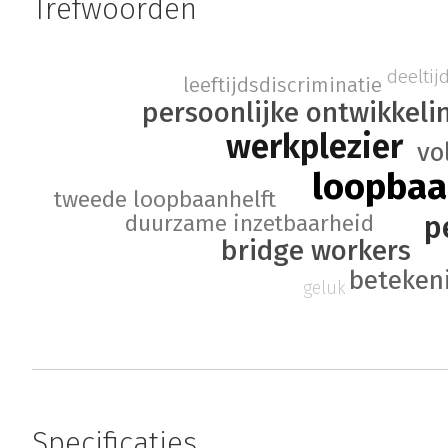
Trefwoorden
deelti
leeftijdsdiscriminatie
persoonlijke ontwikkeli
werkplezier
vo
loopba
tweede loopbaanhelft
p
duurzame inzetbaarheid
bridge workers
beteken
geluk
Specificaties