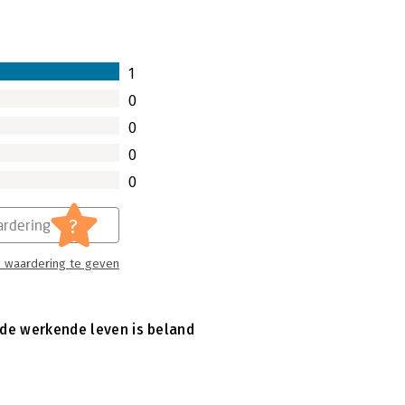
1
0
0
0
0
?
rdering
 waardering te geven
2de werkende leven is beland