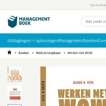
Op werkda
Uitdagingen + oplossingen
Managementboeken
Ove
Boeken
Werk en loopbaan
Werken met WOW