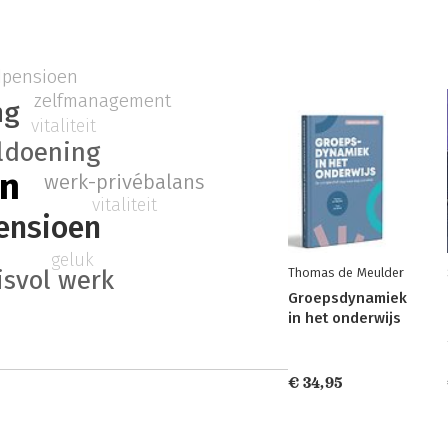
jdpensioen
zelfmanagement
ng
vitaliteit
ldoening
an
werk-privébalans
vitaliteit
ensioen
geluk
isvol werk
Thomas de Meulder
Groepsdynamiek
in het onderwijs
€ 34,95