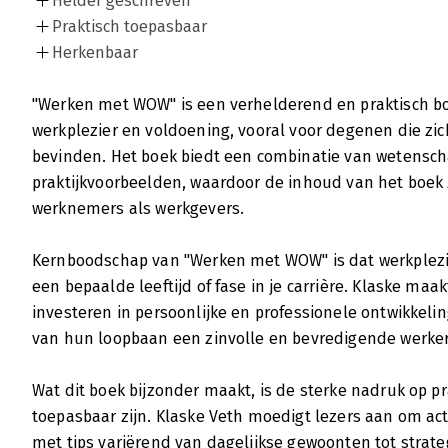
Helder geschreven
Praktisch toepasbaar
Herkenbaar
"Werken met WOW" is een verhelderend en praktisch bo
werkplezier en voldoening, vooral voor degenen die zic
bevinden. Het boek biedt een combinatie van wetenscha
praktijkvoorbeelden, waardoor de inhoud van het boek 
werknemers als werkgevers.
Kernboodschap van "Werken met WOW" is dat werkplezier
een bepaalde leeftijd of fase in je carrière. Klaske maak
investeren in persoonlijke en professionele ontwikkeli
van hun loopbaan een zinvolle en bevredigende werke
Wat dit boek bijzonder maakt, is de sterke nadruk op pra
toepasbaar zijn. Klaske Veth moedigt lezers aan om act
met tips variërend van dagelijkse gewoonten tot strat