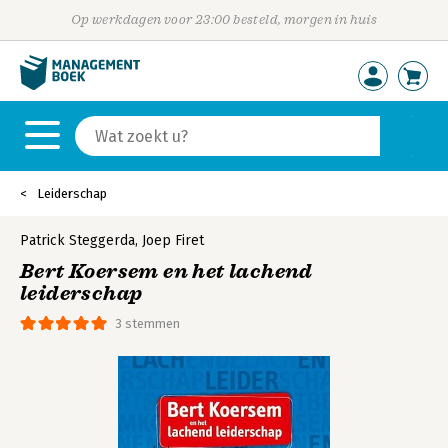
Op werkdagen voor 23:00 besteld, morgen in huis
Leiderschap
Patrick Steggerda
,
Joep Firet
Bert Koersem en het lachend
leiderschap
3 stemmen