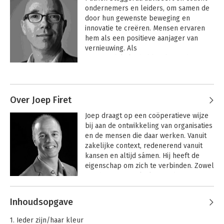
ondernemers en leiders, om samen de 
door hun gewenste beweging en 
innovatie te creëren. Mensen ervaren 
hem als een positieve aanjager van 
vernieuwing. Als 
mountainbikeliefhebber benut hij 
hierbij graag de overeenkomsten die er 
zijn tussen koersen en 
gedragsontwikkeling, bijvoorbeeld in 
de MTB Leiderschaps Expeditie.

Over Joep Firet
Joep draagt op een coöperatieve wijze 
Vragen die bij hem passen hebben 
bij aan de ontwikkeling van organisaties 
betrekking op méér business, 
en de mensen die daar werken. Vanuit 
gedragsinnovatie, leiderschap en/of 
zakelijke context, redenerend vanuit 
sales. Hij focust zich er graag op om de 
kansen en altijd sámen. Hij heeft de 
sterke kanten nog sterker te maken.  
eigenschap om zich te verbinden. Zowel 
Performance-verbetering draait om 
met het vraagstuk als met de mensen 
resultaat én gedrag!

die daarbij betrokken zijn. Dat samen 
leidt tot impact en vernieuwing.

Patrick Steggerda is erkend coach 
Inhoudsopgave
(NOBCO) en heeft een St!R registratie.
Hij is een conceptueel en creatief 
1. Ieder zijn/haar kleur