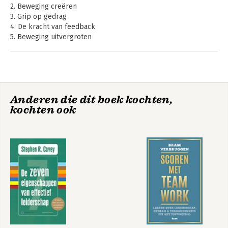
denker en weet anderen hierin zodanig 
2. Beweging creëren
mee te voeren dat de uitkomsten als 
3. Grip op gedrag
vanzelf worden opgepakt. In zijn 
4. De kracht van feedback
mimiek en taal laat Joep zien wat hij 
5. Beweging uitvergroten
denkt en voelt. Dit geeft transparantie 
in de samenwerking en samen met zijn 
gedrevenheid heeft dit een 
enthousiasmerende werking.

Vaak wordt hij gevraagd om voor de 
Anderen die dit boek kochten,
groep te staan omdat hij bijeenkomsten 
kochten ook
en workshops dankzij frisse 
werkvormen en zijn plezierige 
begeleiding tot een blijvend resultaat 
weet te brengen.