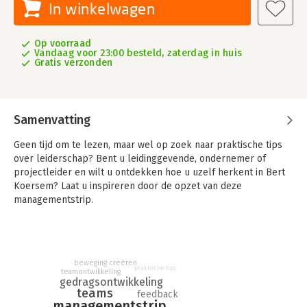
In winkelwagen
Op voorraad
Vandaag voor 23:00 besteld, zaterdag in huis
Gratis verzonden
Samenvatting
Geen tijd om te lezen, maar wel op zoek naar praktische tips
over leiderschap? Bent u leidinggevende, ondernemer of
projectleider en wilt u ontdekken hoe u uzelf herkent in Bert
Koersem? Laat u inspireren door de opzet van deze
managementstrip.
De kernboodschap van iedere strip is gebaseerd op theorieën
rondom leiderschap en gedragsontwikkeling. Wilt u na het
lezen van iedere strip weten wat de management essentie is
voor uw eigen praktijk? Met de speciale internetcode geeft de
beweging creëren
praktische tips
teamontwikkeling
managementstrip toegang tot de theoretische achtergronden
gedragsontwikkeling
teams
van ieder verhaaltje. Smartphone- en tabletproof dus.
feedback
managementstrip