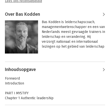
Lees ons recensiebeleid
Over Bas Kodden
Bas Kodden is leiderschapscoach, 
managementwetenschapper en een van 
Nederlands meest gevraagde trainers in 
leiderschap en verandering. Hij 
verzorgt nationaal en internationaal 
lezingen op het gebied van leiderschap 
en bevlogenheid en is als hoogleraar 
leiderschap- & 
Andere boeken door Bas Kodden
managementontwikkeling verbonden 
aan Nyenrode Business Universiteit. In 
Inhoudsopgave
internationaal gepubliceerde 
bestsellers als 
Word een HELD
, 
De 
Foreword
Kunst van Duurzaam Presteren
 en 
The 
Introduction
Devil Inside
 legt hij de geheimen bloot 
van effectief leiderschap en presteren 
PART I MYSTIFY
op het hoogste niveau.
Chapter 1 Authentic leadership
You are what you do
Nothing is what it seems