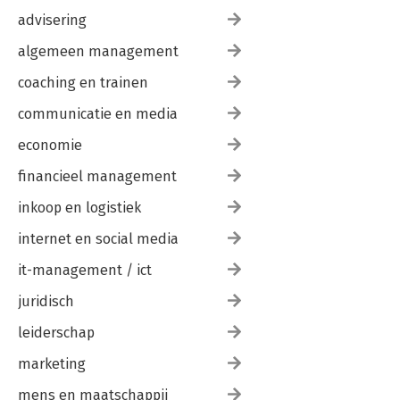
Appendix I Personal leadership exercises
advisering
Appendix II Concepts and definitions
algemeen management
References
Literature
coaching en trainen
Index
communicatie en media
Acknowledgements
economie
financieel management
inkoop en logistiek
internet en social media
it-management / ict
juridisch
leiderschap
marketing
mens en maatschappij