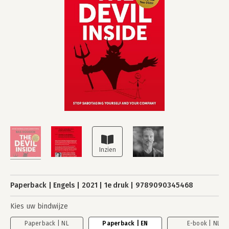
Paperback
Engels
2021
1e druk
9789090345468
Kies uw bindwijze
Paperback | NL
Paperback | EN
E-book | NL