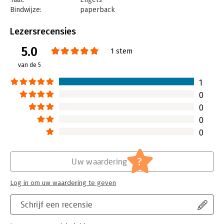
Bindwijze:
paperback
Aantal pagina's:
228
Uitgever:
BigBusiness Publishers
Lezersrecensies
Druk:
1
5.0
Verschijningsdatum:
30-4-2021
1 stem
van de 5
Hoofdrubriek:
Leiderschap
1
0
0
0
0
?
Uw waardering
Log in om uw waardering te geven
Schrijf een recensie