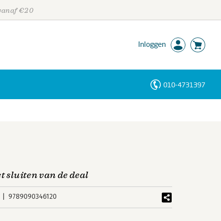
 vanaf €20
Inloggen
010-4731397
Personen
Trefwoorden
t sluiten van de deal
9789090346120