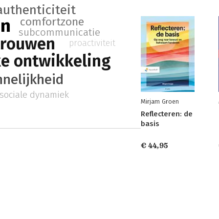
authenticiteit
en
comfortzone
subcommunicatie
trouwen
proactiviteit
ke ontwikkeling
nelijkheid
sociale dynamiek
Mirjam Groen
Reflecteren: de
basis
€ 44,95