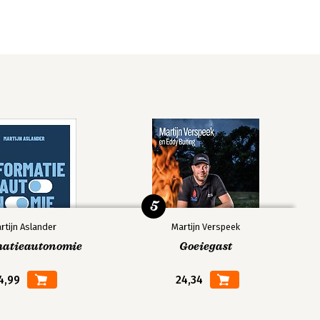
5
rtijn Aslander
Martijn Verspeek
matieautonomie
Goeiegast
4,99
24,34