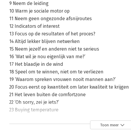
9 Neem de leiding
10 Warm je sociale motor op
11 Neem geen ongezonde afsnijroutes
12 Indicators of interest
13 Focus op de resultaten of het proces?
14 Altijd lekker blijven netwerken
15 Neem jezelf en anderen niet te serieus
16 ‘Wat wil je nou eigenlijk van me?’
17 Het blaadje in de wind
18 Speel om te winnen, niet om te verliezen
19 ‘Waarom spreken vrouwen nooit mannen aan?’
20 Focus eerst op kwantiteit om later kwaliteit te krijgen
21 Het leven buiten de comfortzone
22 ‘Oh sorry, zei je iets?’
23 Buying temperature
24 Logistiek
25 ‘Geloof je het zelf?’
Toon meer