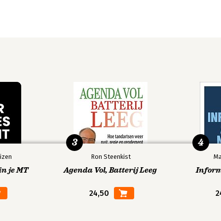
3
4
izen
Ron Steenkist
Ma
in je MT
Agenda Vol, Batterij Leeg
Infor
24,50
2