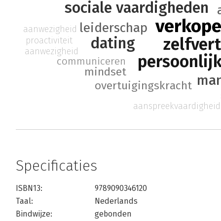
sociale vaardigheden
verkop
leiderschap
aanwezigheid
zelfver
dating
proactiviteit
aanwezigheid
persoonlij
communiceren
mindset
man
overtuigingskracht
aanspreekvaardigheid
Specificaties
ISBN13:
9789090346120
Taal:
Nederlands
Bindwijze:
gebonden