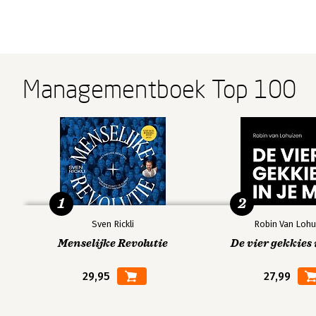
26 Negatieve aannames
27 Wachten op toestemming?
28 Ben jij van toegevoegde waarde?
29 The pain of discipline or the pain of regret
Managementboek Top 100
Colofon
1
2
Sven Rickli
Robin Van Lohu
Menselijke Revolutie
De vier gekkies 
29,95
27,99