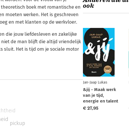
Anderen die di
ook
en theoretisch boek met romantische en
uden moeten werken. Het is geschreven
roeg en met klanten op de werkvloer.
n die jouw liefdesleven en zakelijke
iet de man blijft die altijd vriendelijk
 sluit. Het is tijd om je sociale motor
Jan-Jaap Lukas
&jij - Maak werk
van je tijd,
energie en talent
€ 27,95
chtheid
heid
pickup