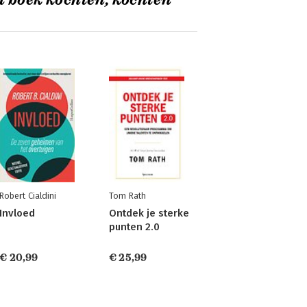
t boek kochten, kochten
Robert Cialdini
Tom Rath
Invloed
Ontdek je sterke
punten 2.0
€ 20,99
€ 25,99