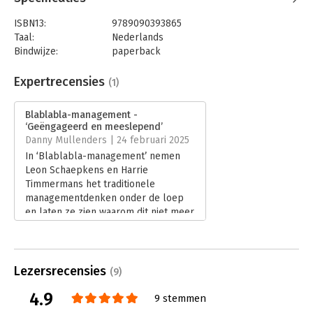
concrete handvatten om de organisatie van morgen vorm te
ISBN13:
9789090393865
geven.
Taal:
Nederlands
Bindwijze:
paperback
Aantal pagina's:
180
Uitgever:
Socrates uitgeverij
Expertrecensies
(1)
Druk:
1
Verschijningsdatum:
17-1-2025
Blablabla-management -
‘Geëngageerd en meeslepend’
Hoofdrubriek:
Leiderschap
,
Verandermanagement
Danny Mullenders | 24 februari 2025
In ‘Blablabla-management’ nemen
Leon Schaepkens en Harrie
Timmermans het traditionele
managementdenken onder de loep
en laten ze zien waarom dit niet meer
werkt. De focus op controle,
hiërarchie en winstmaximalisatie
zorgt volgens hen voor inefficiëntie,
stress en een gebrek aan innovatie.
Lezersrecensies
(9)
Ze pleiten voor een fundamenteel
4.9
andere manier van organiseren,
9 stemmen
waarin de sociale mens centraal