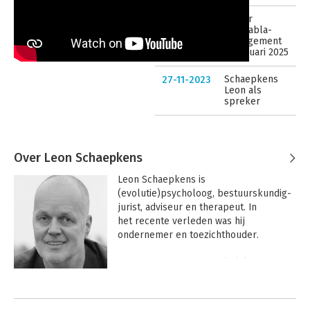
Trailer
22-01-2025
blablabla-
management
23 januari 2025
Schaepkens
27-11-2023
Leon als
spreker
Over Leon Schaepkens
Leon Schaepkens is 
(evolutie)psycholoog, bestuurskundig-
jurist, adviseur en therapeut. In 
het recente verleden was hij 
ondernemer en toezichthouder.

Hij is schrijver van de zakelijke 
bestsellers 10 miljoen jaar leiderschap 
Andere boeken door Leon
en De F1 Maatschappij. Samen met 
Schaepkens
Harrie Timmermans en Stan van de Laar 