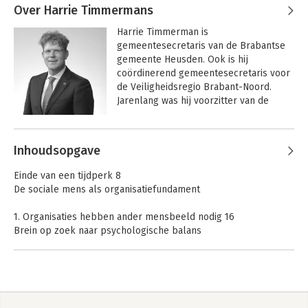
schreef hij Zie mij, hoor mij dat de top 3 
Over Harrie Timmermans
van Managementboek.nl bereikte.

Harrie Timmerman is 
gemeentesecretaris van de Brabantse 
Leon is in verschillende rollen dagelijks 
gemeente Heusden. Ook is hij 
bezig om leiders, teams en organisaties 
coördinerend gemeentesecretaris voor 
bewust te maken van de psychologie 
de Veiligheidsregio Brabant-Noord. 
achter hun werk zodat zij de organisatie 
Jarenlang was hij voorzitter van de 
van morgen kunnen uitvinden.
supportersvereniging van PSV. 
Daarnaast vervult hij de rol van 
Andere boeken door Harrie
toezichthouder. Harrie studeerde 
Inhoudsopgave
Timmermans
rechten aan de universiteit van Tilburg. 
In 2023 werd hij verkozen tot Rijnlander 
De F1-maatschappij
10 miljoen jaar
Einde van een tijdperk 8
leiderschap
van het jaar.
De sociale mens als organisatiefundament
1. Organisaties hebben ander mensbeeld nodig 16
Brein op zoek naar psychologische balans
2. De vroedvrouw 32
Leider in tussentijd is stille kracht
3. De witte jas 50