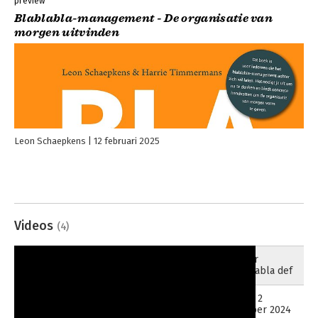
preview
Blablabla-management - De organisatie van
morgen uitvinden
Leon Schaepkens
12 februari 2025
Videos
(4)
trailer
22-12-2024
blablabla def
Video 2
02-10-2024
oktober 2024