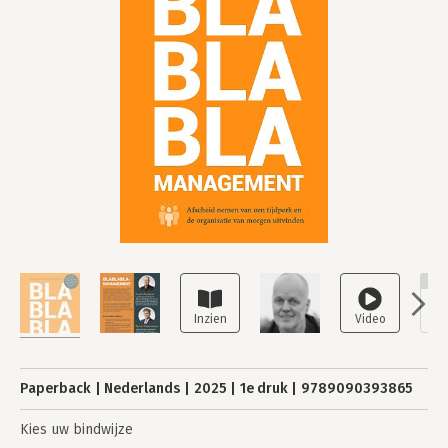
NI
Paperback
Nederlands
2025
1e druk
9789090393865
Kies uw bindwijze