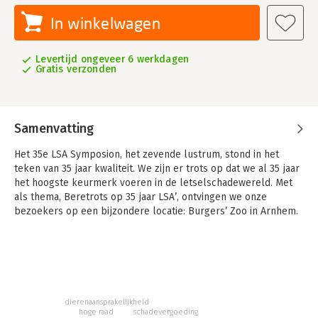
In winkelwagen
Levertijd ongeveer 6 werkdagen
Gratis verzonden
Samenvatting
Het 35e LSA Symposion, het zevende lustrum, stond in het
teken van 35 jaar kwaliteit. We zijn er trots op dat we al 35 jaar
het hoogste keurmerk voeren in de letselschadewereld. Met
als thema, Beretrots op 35 jaar LSA’, ontvingen we onze
bezoekers op een bijzondere locatie: Burgers’ Zoo in Arnhem.
Met het thema en de locatie in het achterhoofd hebben we
onze sprekers gevraagd hierop aan te sluiten. Het leverde een
aantal boeiende en gevarieerde bijdragen op, waarbij ons vak
vanuit verschillende invalshoeken wordt belicht.
In deze bundel vindt u de bijdragen van de sprekers terug en
dierenaansprakelijkheid
hoge raad
schadevergoeding
kunt u de onderwerpen nog eens nalezen en overpeinzen.