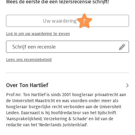
Verschijningsdatum:
16-5-2024
Wees de eerste die een lezersrecensie schrijft!
Hoofdrubriek:
Juridisch
Jongbloed:
Onrechtmatige daad / Schadevergoeding
?
Uw waardering
- Letselschade
Serie:
LSA Reeks - Letselschade Advocaten
Log in om uw waardering te geven
Schrijf een recensie
Lees ons recensiebeleid
Over Ton Hartlief
Prof.mr. Ton Hartlief is sinds 2001 hoogleraar privaatrecht aan 
de Universiteit Maastricht en was voordien onder meer als 
hoogleraar burgerlijke recht verbonden aan de Universiteit 
Leiden. Daarnaast is hij hoofdredacteur van het tijdschrift 
'Aansprakelijkheid, Verzekering & Schade' en lid van de 
redactie van het 'Nederlands Juristenblad'.