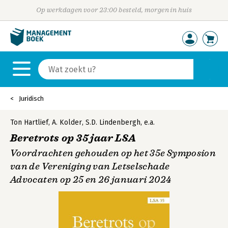
Op werkdagen voor 23:00 besteld, morgen in huis
Juridisch
Ton Hartlief
,
A. Kolder
,
S.D. Lindenbergh
,
e.a.
Beretrots op 35 jaar LSA
Voordrachten gehouden op het 35e Symposion
van de Vereniging van Letselschade
Advocaten op 25 en 26 januari 2024