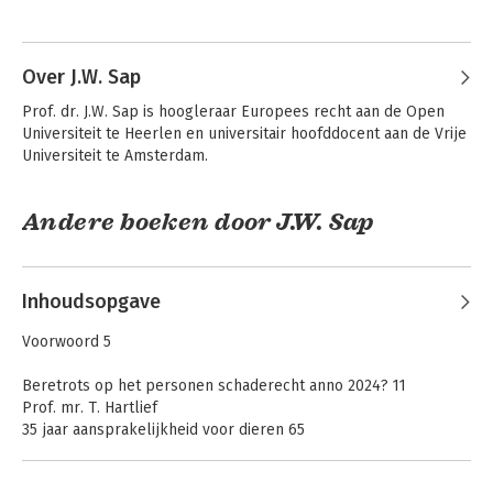
Andere boeken door Ton Hartlief
Over J.W. Sap
Prof. dr. J.W. Sap is hoogleraar Europees recht aan de Open 
Universiteit te Heerlen en universitair hoofddocent aan de Vrije 
Universiteit te Amsterdam.
Andere boeken door J.W. Sap
Inhoudsopgave
Verbintenissenrecht
Verbintenissen uit
algemeen
de wet en
Voorwoord 5
schadevergoeding
Beretrots op het personen schaderecht anno 2024? 11
Prof. mr. T. Hartlief
35 jaar aansprakelijkheid voor dieren 65
Prof. mr. dr. A. Kolder
35 jaar smartengeld, tijd voor ordening van bedragen 81