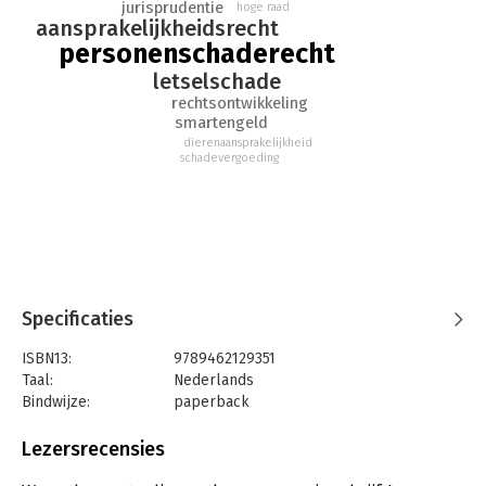
jurisprudentie
hoge raad
aansprakelijkheidsrecht
personenschaderecht
letselschade
rechtsontwikkeling
smartengeld
dierenaansprakelijkheid
schadevergoeding
Specificaties
ISBN13:
9789462129351
Taal:
Nederlands
Bindwijze:
paperback
Aantal pagina's:
176
Uitgever:
Boom Juridische Uitgevers
Lezersrecensies
Druk:
1