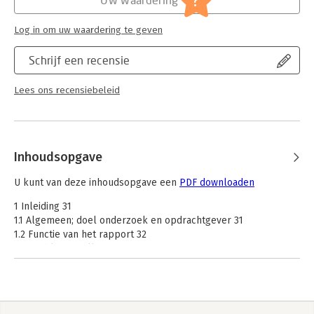
?
Serie:
NILG - Familie en recht
Log in om uw waardering te geven
Schrijf een recensie
Lees ons recensiebeleid
Inhoudsopgave
U kunt van deze inhoudsopgave een
PDF downloaden
1 Inleiding 31
1.1 Algemeen; doel onderzoek en opdrachtgever 31
1.2 Functie van het rapport 32
1.3 Probleemstelling 32
1.4 Opzet van het onderzoek; onderzoeksvragen 33
1.4.1 Inleiding 33
1.4.2 Onderdeel A: de regeling van de legitieme portie 34
1.4.3 Onderdeel B: internationale vergelijking 35