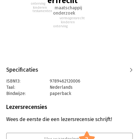
erfrecht
onterving
maatschappij
kinderen
testamenten
onderzoek
vermogensrecht
kinderen
onterving
Specificaties
ISBN13:
9789462120006
Taal:
Nederlands
Bindwijze:
paperback
Aantal pagina's:
384
Uitgever:
Boom Juridische Uitgevers
Lezersrecensies
Druk:
1
Verschijningsdatum:
2-1-2025
Wees de eerste die een lezersrecensie schrijft!
Hoofdrubriek:
Juridisch
Jongbloed:
Personen- en familierecht - Algemeen
Uw waardering