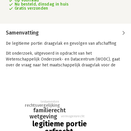
Op voorraad
Nu besteld, dinsdag in huis
Gratis verzonden
Samenvatting
De legitieme portie: draagvlak en gevolgen van afschaffing
Dit onderzoek, uitgevoerd in opdracht van het
Wetenschappelijk Onderzoek- en Datacentrum (WODC), gaat
over de vraag naar het maatschappelijk draagvlak voor de
legitieme portie en de juridische en maatschappelijke
gevolgen van eventuele afschaffing van de legitieme portie
voor kinderen vanaf 21 jaar. Aan de uitkomsten ligt een
juridisch-dogmatisch, rechtsvergelijkend, empirisch (enquête,
interviews) en sociologisch onderzoek ten grondslag.
testamenten
rechtsvergelijking
familierecht
wetgeving
vermogensrecht
legitieme portie