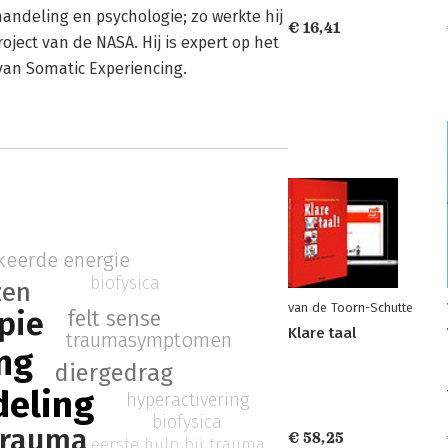
handeling en psychologie; zo werkte hij
€ 16,41
ject van de NASA. Hij is expert op het
an Somatic Experiencing.
keerde energie
biofysica
zen
van de Toorn-Schutte
pie
felt sense
Klare taal
traumasymptomen
ng
diergedrag
eling
hyperactivering
biofysica
trauma
€ 58,25
eerste hulp bij trauma