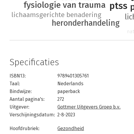
fysiologie van trauma
ptss
lichaamsgerichte benadering
li
heronderhandeling
nat
Specificaties
ISBN13:
9789401305761
Taal:
Nederlands
Bindwijze:
paperback
Aantal pagina's:
272
Uitgever:
Gottmer Uitgevers Groep b.v.
Verschijningsdatum:
2-8-2023
Hoofdrubriek:
Gezondheid