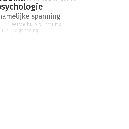
psychologie
chamelijke spanning
eerste hulp bij trauma
uurlijke genezing