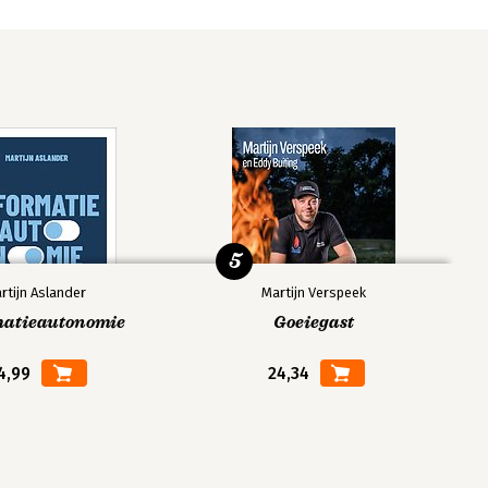
5
rtijn Aslander
Martijn Verspeek
matieautonomie
Goeiegast
4,99
24,34