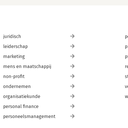
juridisch
p
leiderschap
p
marketing
p
mens en maatschappij
r
non-profit
s
ondernemen
v
organisatiekunde
w
personal finance
personeelsmanagement