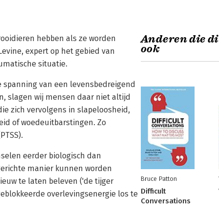
Anderen die di
prooidieren hebben als ze worden
ook
Levine, expert op het gebied van
umatische situatie.
jke spanning van een levensbedreigend
 slagen wij mensen daar niet altijd
die zich vervolgens in slapeloosheid,
eid of woedeuitbarstingen. Zo
(PTSS).
nselen eerder biologisch dan
sgerichte manier kunnen worden
Bruce Patton
uw te laten beleven ('de tijger
Difficult
 geblokkeerde overlevingsenergie los te
Conversations