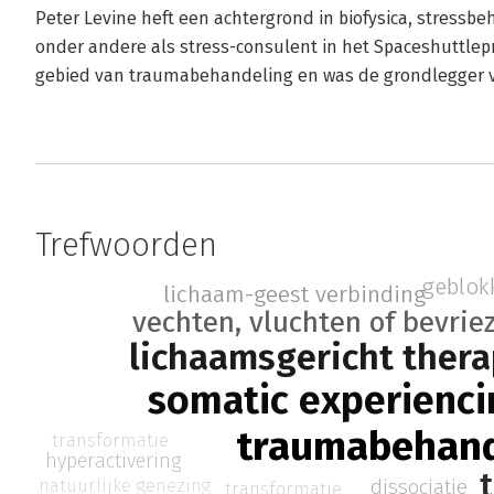
Peter Levine heft een achtergrond in biofysica, stressbe
onder andere als stress-consulent in het Spaceshuttlepro
gebied van traumabehandeling en was de grondlegger v
Trefwoorden
geblok
lichaam-geest verbinding
vechten, vluchten of bevrie
lichaamsgericht thera
somatic experienci
traumabehand
transformatie
hyperactivering
dissociatie
natuurlijke genezing
transformatie