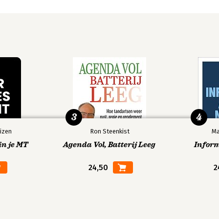
3
4
izen
Ron Steenkist
Ma
in je MT
Agenda Vol, Batterij Leeg
Infor
24,50
2