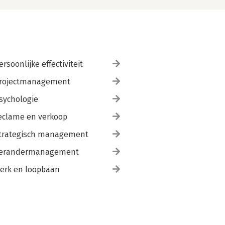
ersoonlijke effectiviteit
rojectmanagement
sychologie
eclame en verkoop
trategisch management
erandermanagement
erk en loopbaan