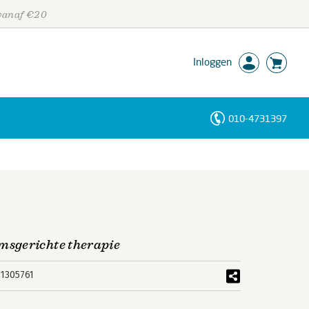
 vanaf €20
Inloggen
010-4731397
Personen
Trefwoorden
sgerichte therapie
1305761