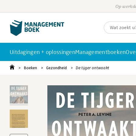
Op werkda
Uitdagingen + oplossingen
Managementboeken
Ove
Boeken
Gezondheid
De tijger ontwaakt