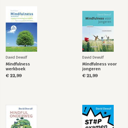
-De 4 elementen van compassie
-Compassievolle zelfzorg
-Compassie in communicatie
Overzicht van de meditaties en ademruimtes
Over de auteur
Over I AM
Literatuur
David Dewulf
David Dewulf
Mindfulness
Mindfulness voor
Stop examenstress
Mindful onderweg
werkboek
jongeren
€ 22,99
€ 21,99
Bekijk alle boeken