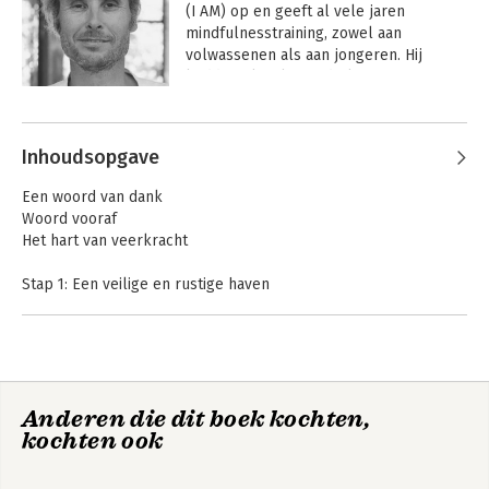
(I AM) op en geeft al vele jaren 
mindfulnesstraining, zowel aan 
volwassenen als aan jongeren. Hij 
leidde ook vele mindfulnesstrainers op. 
Daarnaast werkt hij nauw samen met 
Andere boeken door David Dewulf
verschillende universiteiten om het 
effect van mindfulness verder te 
Inhoudsopgave
onderzoeken.
Een woord van dank
Woord vooraf
Het hart van veerkracht
Stap 1: Een veilige en rustige haven
Stap 2: Waardering en compassie voor je lichaam
Stap 3: De compassie metgezel
Stap 4: Compassie voor je innerlijke criticus
Stap 5: De zon van compassie
Stap 6: Het kompas van je hart
Anders omgaan
Anders omgaan
Anderen die dit boek kochten,
Stap 7: Je verhaal en je pijn liefde geven
met angst
met boosheid
kochten ook
Stap 8: Je liefde en compassie in de wereld brengen
Compassievolle addenda