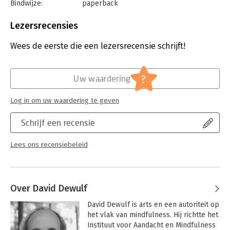
Bindwijze:
paperback
Aantal pagina's:
286
Uitgever:
TerraLannoo
Lezersrecensies
Druk:
1
Verschijningsdatum:
4-7-2018
Wees de eerste die een lezersrecensie schrijft!
Hoofdrubriek:
Psychologie
?
Uw waardering
Log in om uw waardering te geven
Schrijf een recensie
Lees ons recensiebeleid
Over David Dewulf
David Dewulf is arts en een autoriteit op 
het vlak van mindfulness. Hij richtte het 
Instituut voor Aandacht en Mindfulness 