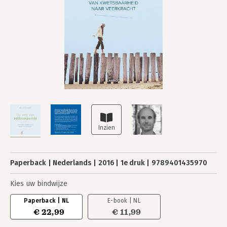
Paperback
Nederlands
2016
1e druk
9789401435970
Kies uw bindwijze
Paperback | NL
E-book | NL
€ 22,99
€ 11,99