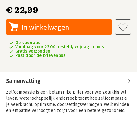
€ 22,99
In winkelwagen
Op voorraad
Vandaag voor 23:00 besteld, vrijdag in huis
Gratis verzonden
Past door de brievenbus
Samenvatting
Zelfcompassie is een belangrijke pijler voor wie gelukkig wil
leven. Wetenschappelijk onderzoek toont hoe zelfcompassie
je veerkracht, optimisme, doorzettingsvermogen, welbevinden
en empathie verhoogt en zorgt voor een betere gezondheid.
In dit basisboek beschrijft mindfulnessexpert David Dewulf
hoe je in acht stappen kan leren om vriendelijker te zijn voor
jezelf, hoe je positieve emoties zoals moed, liefde, vreugde,