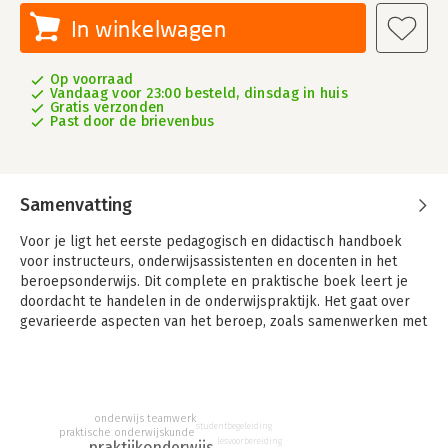
In winkelwagen
Op voorraad
Vandaag voor 23:00 besteld, dinsdag in huis
Gratis verzonden
Past door de brievenbus
Samenvatting
Voor je ligt het eerste pedagogisch en didactisch handboek
voor instructeurs, onderwijsassistenten en docenten in het
beroepsonderwijs. Dit complete en praktische boek leert je
doordacht te handelen in de onderwijspraktijk. Het gaat over
gevarieerde aspecten van het beroep, zoals samenwerken met
docenten en assistenten in een team, begeleiden van
leerlingen of studenten, instructies geven, het overnemen van
lessen, het vormen van studenten, het registeren van
vorderingen. Het boek bevat praktische voorbeelden,
onderwijs teamwerk
casuïstiek en realistische opdrachten, uitgevoerd met
studentbegeleiding
praktische onderwijskunde
tekeningen en kleurenfoto's.
lesvoorbereiding
praktijkonderwijs