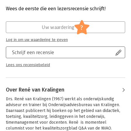
Druk:
1
Verschijningsdatum:
26-3-2018
Wees de eerste die een lezersrecensie schrijft!
Hoofdrubriek:
Schoolboeken
?
Uw waardering
Log in om uw waardering te geven
Schrijf een recensie
Lees ons recensiebeleid
Over René van Kralingen
Drs. René van Kralingen (1967) werkt als onderwijskundig 
adviseur en trainer bij Onderwijsadviesbureau van Kralingen. 
Daarnaast publiceert hij boeken op het gebied van didactiek, 
toetsing, kwaliteitzorg, leidinggeven in het onderwijs, 
timemanagement voor docenten. René  is momenteel 
columnist voor het kwaliteitszorgblad Q&A van de NVAO.  
