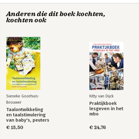
Anderen die dit boek kochten,
kochten ook
Competentiegerichte
Docent!
kennisontwikkeling
Bekijk alle boeken
Sieneke Goorhuis-
Kitty van Dijck
Brouwer
Praktijkboek
lesgeven in het
Taalontwikkeling
mbo
en taalstimulering
van baby's, peuters
en kleuters
€ 15,50
€ 24,76