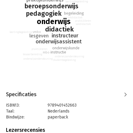
leerlingbegeleiding
beroepsonderwijs
pedagogiek
begeleiding
vakdidactiek
onderwijs
praktijkleren
vakdidactiek
didactiek
vmbo
leerlingbegeleiding
instructeur
lesgeven
onderwijsassistent
onderwijskunde
praktijkleren
instructie
mbo
lesvoorbereiding
onderwijsondersteuning
onderwijsondersteuning
studentbegeleiding
Specificaties
ISBN13:
9789401452663
Taal:
Nederlands
Bindwijze:
paperback
Aantal pagina's:
288
Uitgever:
TerraLannoo
Lezersrecensies