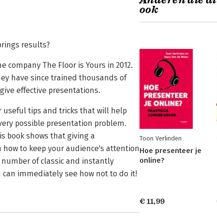
Anderen die di
ook
brings results?
e company The Floor is Yours in 2012.
 They have since trained thousands of
ive effective presentations.
useful tips and tricks that will help
every possible presentation problem.
s book shows that giving a
Toon Verlinden
n how to keep your audience's attention
Hoe presenteer je
online?
 number of classic and instantly
 can immediately see how not to do it!
€ 11,99