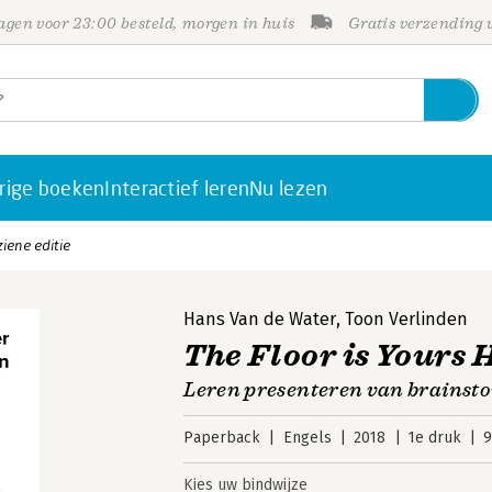
gen voor 23:00 besteld, morgen in huis
Gratis verzending
rige boeken
Interactief leren
Nu lezen
ziene editie
Hans Van de Water
,
Toon Verlinden
The Floor is Yours 
Leren presenteren van brainsto
Paperback
Engels
2018
1e druk
9
Kies uw bindwijze