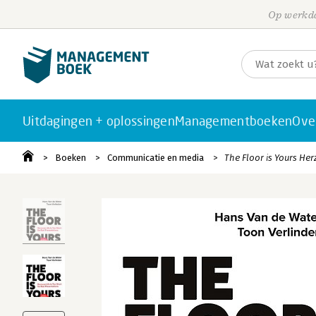
Op werkda
Uitdagingen + oplossingen
Managementboeken
Ove
Boeken
Communicatie en media
The Floor is Yours Her