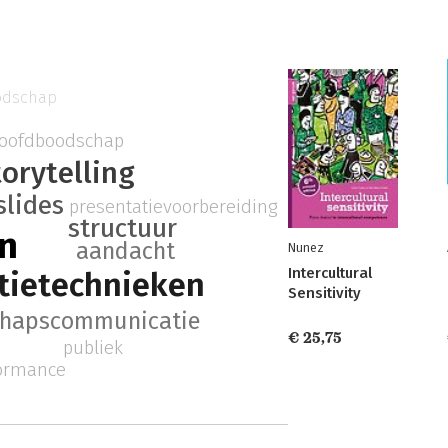
odschap
oofdboodschap
torytelling
slides
presentatievoorbereiding
structuur
n
aandacht
Nunez
Intercultural
tietechnieken
Sensitivity
hapscommunicatie
€ 25,75
publiek
ormance