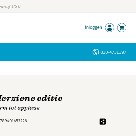
 vanaf €20
Inloggen
010-4731397
Personen
Trefwoorden
Herziene editie
rm tot applaus
789401453226