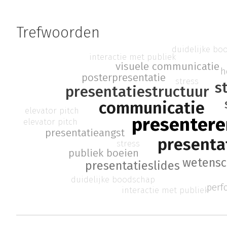
Trefwoorden
duidelijke bo
interactie met publiek
visuele communicatie
h
posterpresentatie
stress
s
presentatiestructuur
communicatie
elevator pitch
presentere
elevator pitch
presentatieangst
presenta
stress
publiek boeien
wetensc
presentatieslides
duidelijke boodschap
perf
interactie met publiek