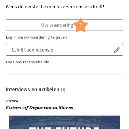
Druk:
1
Verschijningsdatum:
8-6-2020
Wees de eerste die een lezersrecensie schrijft!
Hoofdrubriek:
Marketing
?
Uw waardering
Log in om uw waardering te geven
Schrijf een recensie
Lees ons recensiebeleid
Interviews en artikelen
(1)
preview
Future of Department Stores