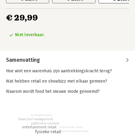
€ 29,99
Niet leverbaar.
Samenvatting
Hoe wint een warenhuis zijn aantrekkingskracht terug?
Wat hebben retail en showbizz met elkaar gemeen?
Waarom wordt food het nieuwe mode genoemd?
Namen als Galeries Lafayette, Harrods of De Bijenkorf spreken
met hun rijzige gebouwen vol licht tot de verbeelding als
centra van weelderige luxe. Ook in het digitale tijdperk blijven
marktpolarisatie
financieel management
die eerste vormen van moderne retail inspireren. Net als elke
platformeconomie
fysieke winkel staan ze vandaag wel voor de uitdaging
entertainment retail
historie van retail
fysieke retail
shoppers voldoende goede redenen te geven om de stap naar
concurrentieanalyse