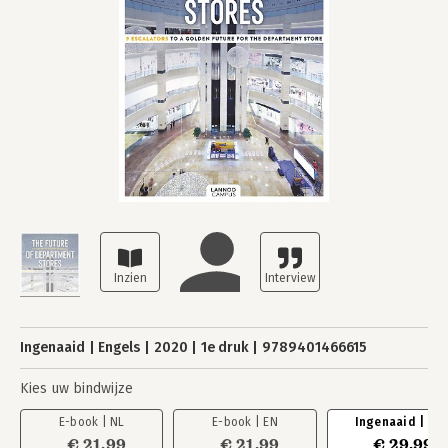
Ingenaaid
Engels
2020
1e druk
9789401466615
Kies uw bindwijze
E-book | NL
E-book | EN
Ingenaaid | EN
€ 21,99
€ 21,99
€ 29,99