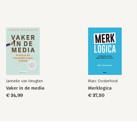
“A lot of customers still miss V&D” Ronald van Zetten (vd.nl)
130
ESCALATOR 9 Join the platform economy 136
“The future of our department stores is phygital” Philippe
Houzé (Galeries Lafayette) 142
EPILOGUE Department stores of the future: palaces of
entertainment 149
Janneke van Heugten
Marc Oosterhout
Vaker in de media
Merklogica
€ 34,99
€ 37,50