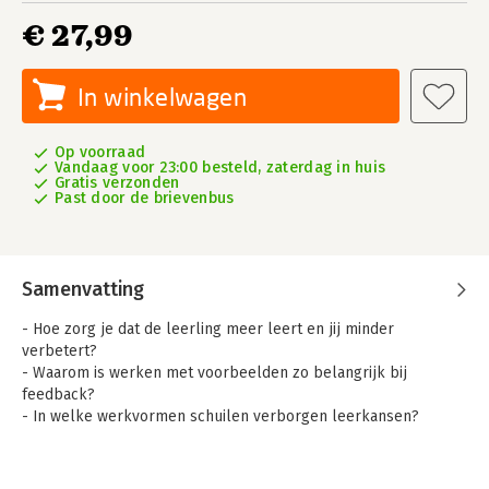
€ 27,99
In winkelwagen
Op voorraad
Vandaag voor 23:00 besteld, zaterdag in huis
Gratis verzonden
Past door de brievenbus
Samenvatting
- Hoe zorg je dat de leerling meer leert en jij minder
verbetert?
- Waarom is werken met voorbeelden zo belangrijk bij
feedback?
- In welke werkvormen schuilen verborgen leerkansen?
Veel leraren zullen het herkennen: je spendeert dagen en
avonden aan verbeterwerk en het geven van feedback. Toch