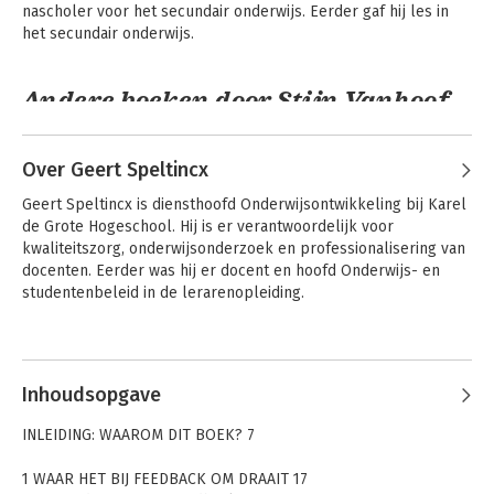
nascholer voor het secundair onderwijs. Eerder gaf hij les in 
het secundair onderwijs.
Andere boeken door Stijn Vanhoof
Over Geert Speltincx
Geert Speltincx is diensthoofd Onderwijsontwikkeling bij Karel 
de Grote Hogeschool. Hij is er verantwoordelijk voor 
kwaliteitszorg, onderwijsonderzoek en professionalisering van 
docenten. Eerder was hij er docent en hoofd Onderwijs- en 
studentenbeleid in de lerarenopleiding.
Andere boeken door Geert
Speltincx
Feedback in de klas
Feedback in de klas
Inhoudsopgave
INLEIDING: WAAROM DIT BOEK? 7
1 WAAR HET BIJ FEEDBACK OM DRAAIT 17