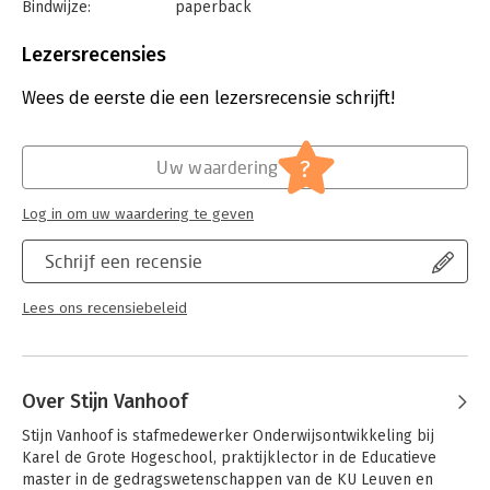
Bindwijze:
paperback
Aantal pagina's:
200
Uitgever:
LannooCampus
Lezersrecensies
Druk:
1
Verschijningsdatum:
11-1-2021
Wees de eerste die een lezersrecensie schrijft!
Hoofdrubriek:
Non-fictie informatief/professioneel
?
Uw waardering
Log in om uw waardering te geven
Schrijf een recensie
Lees ons recensiebeleid
Over Stijn Vanhoof
Stijn Vanhoof is stafmedewerker Onderwijsontwikkeling bij 
Karel de Grote Hogeschool, praktijklector in de Educatieve 
master in de gedragswetenschappen van de KU Leuven en 