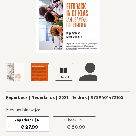
Paperback
Nederlands
2021
1e druk
9789401472166
Kies uw bindwijze
Paperback | NL
E-book | NL
€ 27,99
€ 20,99