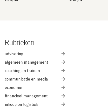
10.01 Business
IPMA PMO
10.02 Permanente organisatie
10.03 Systemen, producten en technologie
10.04 Personeelsmanagement
10.05 Gezondheid, veiligheid en milieu
10.06 Financiele basiskennis
10.07 Juridische aspecten
Rubrieken
advisering
algemeen management
coaching en trainen
communicatie en media
economie
financieel management
inkoop en logistiek