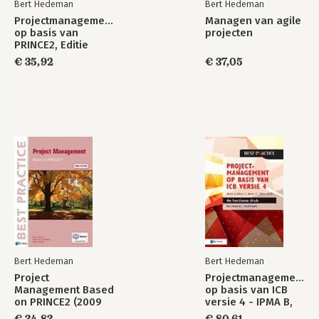
Bert Hedeman
Bert Hedeman
7.07 Resultaatgerichtheid
Projectmanagement
Managen van agile
7.08 Efficiency
op basis van
projecten
7.09 Betrouwbaarheid
PRINCE2, Editie
7.10 Waardengevoeligheid
2009
€ 35,92
€ 37,05
7.11 Ethiek
7.12 Leiderschap
8. Sociale vaardigheden (wij)
8.01 Communicatie
8.02 Teams
8.03 Probleem oplossen
8.04 Adviseren en raad geven
8.05 Onderhandelingsvaardigheid
8.06 Conflicthantering en crisisbeheersing
Contextuele competenties
9. Doorvoeren veranderingen (zij)
9.01 Programmaorientatie
Bert Hedeman
Bert Hedeman
9.02 Portfolioorientatie
Project
Projectmanagement
9.03 PPP.mngt. implementatie
Management Based
op basis van ICB
on PRINCE2 (2009
versie 4 - IPMA B,
10. Omgevingscompetenties (zij)
Edition)
IPMA C, IPMA D,
€ 34,83
€ 80,61