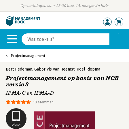
Op werkdagen voor 23:00 besteld, morgen in huis
Projectmanagement
Bert Hedeman
,
Gabor Vis van Heemst
,
Roel Riepma
Projectmanagement op basis van NCB
versie 3
IPMA-C en IPMA-D
10 stemmen
E-book