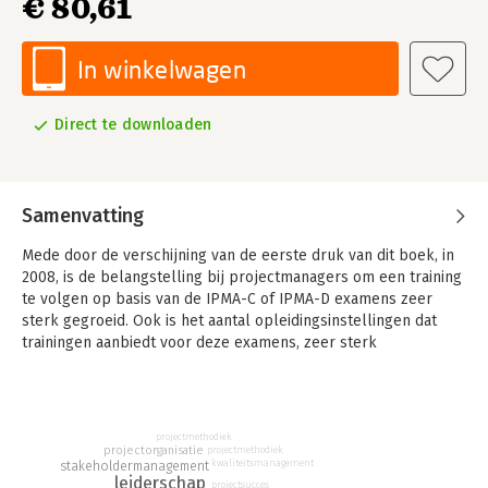
€ 80,61
In winkelwagen
Direct te downloaden
Samenvatting
Mede door de verschijning van de eerste druk van dit boek, in
2008, is de belangstelling bij projectmanagers om een training
te volgen op basis van de IPMA-C of IPMA-D examens zeer
sterk gegroeid. Ook is het aantal opleidingsinstellingen dat
trainingen aanbiedt voor deze examens, zeer sterk
toegenomen.
Dit boek was het eerste en enige boek dat de volledige
leerstof voor IPMA-D en IPMA-C aanbood, afgestemd op de
projectmethodiek
CITO-eindtermen voor beide examens.
projectorganisatie
projectmethodiek
kwaliteitsmanagement
stakeholdermanagement
leiderschap
In deze tweede druk is de inhoud aangepast aan de nieuwe
projectsucces