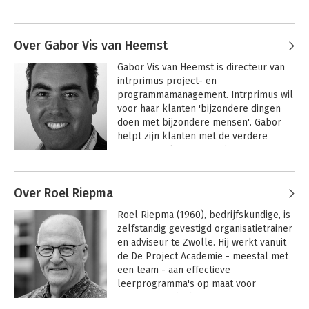
was tevens meer dan 12 jaar verbonden 
Andere boeken door Bert Hedeman
aan de universiteit als hoofddocent in 
project- en programmamanagement. 

Over Gabor Vis van Heemst
Bert is vanaf het begin betrokken bij de 
Gabor Vis van Heemst is directeur van 
IPMA-certificering in Nederland. In de 
intrprimus project- en 
afgelopen jaren heeft Bert 
programmamanagement. Intrprimus wil 
verschillende boeken geschreven over 
voor haar klanten 'bijzondere dingen 
project- en programmamanagement 
doen met bijzondere mensen'. Gabor 
(o.a. IPMA, Agile, PRINCE2, MSP).
helpt zijn klanten met de verdere 
professionalisering van hun 
projectomgeving en het verhogen van 
Andere boeken door Gabor Vis van
de toegevoegde waarde van 
Heemst
Over Roel Riepma
veranderingen. Hij zet zich al jaren als 
Projectmanagement
PRINCE2® 7 Project
op basis van ICB4
Management
manager en consultant/trainer met 
Roel Riepma (1960), bedrijfskundige, is 
passie in voor de verdere ontwikkeling 
zelfstandig gevestigd organisatietrainer 
van het vakgebied projectmanagement 
en adviseur te Zwolle. Hij werkt vanuit 
en de toepasbaarheid daarvan binnen 
de De Project Academie - meestal met 
organisaties. Zijn droom is telkens weer 
een team - aan effectieve 
dat de verandering gaat leven voor de 
leerprogramma's op maat voor 
betrokkenen en zodanig wordt ingezet 
organisaties die het projectmatig 
dat het duurzaam bijdraagt.