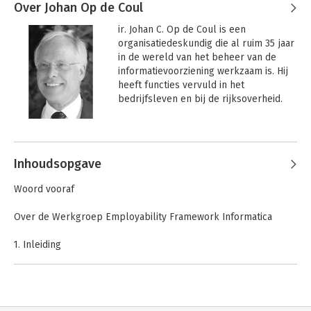
Over Johan Op de Coul
ir. Johan C. Op de Coul is een 
organisatiedeskundig die al ruim 35 jaar 
in de wereld van het beheer van de 
informatievoorziening werkzaam is. Hij 
heeft functies vervuld in het 
bedrijfsleven en bij de rijksoverheid. 

Johan is een professional op het gebied 
van business/IT alignment, 
informatiemanagement en ICT-strategie, 
Inhoudsopgave
en de inrichting, het beheer en het 
management van de 
Woord vooraf
informatievoorziening. Ervaring heeft hij 
opgedaan in rollen als: projectleider, 
Over de Werkgroep Employability Framework Informatica
applicatiemanager, servicemanager, ICT 
Manager en CIO, zowel als vaste 
1. Inleiding
medewerker, als ad interim en adviseur.

2. Achtergrond
3. Historie en positionering van dit rapport
Hij heeft bijdragen geleverd aan de 
4. Afbakening en scope
ontwikkeling van best practices en 
5. Ontwikkelingen in informaticafuncties
standaarden voor onder andere het 