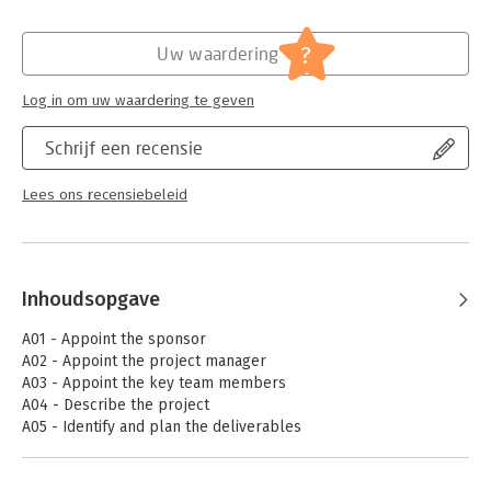
Druk:
1
Verschijningsdatum:
23-6-2023
?
Uw waardering
Hoofdrubriek:
Projectmanagement
Log in om uw waardering te geven
Schrijf een recensie
Lees ons recensiebeleid
Inhoudsopgave
A01 - Appoint the sponsor
A02 - Appoint the project manager
A03 - Appoint the key team members
A04 - Describe the project
A05 - Identify and plan the deliverables
A06 - Identify risks and plan responses
A07 – Have project initiation peer reviewed