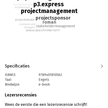
p3.express
maandelijkse cycli
architectuur
projectmanagement
projectsponsor
projectinitiatie
roman
communicatie
stakeholdermanagement
delegatie
bouwproject
deliverables
Specificaties
ISBN13:
9789401810562
Taal:
Engels
Bindwijze:
e-book
Beveiliging:
watermerk
Bestandsformaat:
epub
Lezersrecensies
Aantal pagina's:
253
Uitgever:
Van Haren Publishing B.V.
Wees de eerste die een lezersrecensie schrijft!