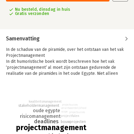
Nu besteld, dinsdag in huis
Gratis verzonden
Samenvatting
In de schaduw van de piramide, over het ontstaan van het vak
Projectmanagement
In dit humoristische boek wordt beschreven hoe het vak
‘projectmanagement’ al moet zijn ontstaan gedurende de
realisatie van de piramides in het oude Egypte. Niet alleen
waren projecten in de oudheid lastig vanwege inferieure
materialen en ongemotiveerde slaven, er stond destijds ook
veel op het spel.
Piramides sloegen een enorm gat in de landsbegroting en
kwaliteitsmanagement
projectsucces
stakeholdermanagement
meestal moesten niet-presterende architecten en
verantwoordelijkheid
oude egypte
scope
projectsucces
projectmanagers hun falen met de dood bekopen. Voor
risicomanagement
projectfalen
Ahmun, levend in de 26e eeuw voor Christus en
deadlines
bouwprojecten
verantwoordelijk voor de projecten in Gizeh, alle reden om
projectmanagement
snel volwassen te worden als manager.