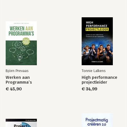
Naar Het Hart Van
Methode
De Jungle
Mastermind
Bekijk alle boeken
Björn Prevaas
Tonnie Lalkens
Werken aan
High performance
Programma’s
projectleider
€ 45,90
€ 34,99