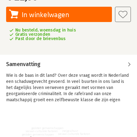
In winkelwagen
Nu besteld, woensdag in huis
Gratis verzonden
Past door de brievenbus
Samenvatting
Wie is de baas in dit land? Over deze vraag wordt in Nederland
een schaduwgevecht gevoerd. In veel buurten in ons land is
het dagelijks leven verweven geraakt met vormen van
georganiseerde criminaliteit. In de rafelrand van onze
maatschappij groeit een zelfbewuste klasse die zijn eigen
bonen dopt. De hoofdrolspelers zijn harde jongens,
scharrelaars, meelopers en mensen die het hoofd boven water
proberen te houden. Wat men deelt, is de opvatting dat de
overheid ze niet voor de voeten moet lopen.
gesloten gemeenschappen
zwijgcultuur
sociaal-culturele factoren
Bestuurders kijken weg, worden bedreigd of proberen soms
sociaal-culturele factoren
gesloten gemeenschappen