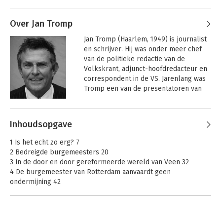
Over Jan Tromp
Jan Tromp (Haarlem, 1949) is journalist 
en schrijver. Hij was onder meer chef 
van de politieke redactie van de 
Volkskrant, adjunct-hoofdredacteur en 
correspondent in de VS. Jarenlang was 
Tromp een van de presentatoren van 
het radioprogramma Met het oog op 
morgen. 

Ondermijning
Andere boeken door Jan Tromp
Stijlenboek voor
Inhoudsopgave
bestuurders
 Eerder verscheen van deze auteur 
onder meer Voor de duvel niet bang, 
1 Is het echt zo erg? 7
mr. Dries van Agt (samen met Paul 
2 Bedreigde burgemeesters 20
Witteman) Deinig aan Zee, schipperen in 
3 In de door en door gereformeerde wereld van Veen 32
Den Haag, In New York en domweg 
4 De burgemeester van Rotterdam aanvaardt geen
gelukkig, De Achterkant van Nederland, 
ondermijning 42
hoe onder- en bovenwereld 
5 Hoe gemakkelijk het is crimineel te zijn 55
verstrengeld raken (samen met Pieter 
6 Kleine geschiedenis van provinciale eigenzinnigheid 61
Tops) en Nederland Drugsland (samen 
7 De Vogeltjesbuurt – ondermijning uit traditie 79
met Pieter Tops).