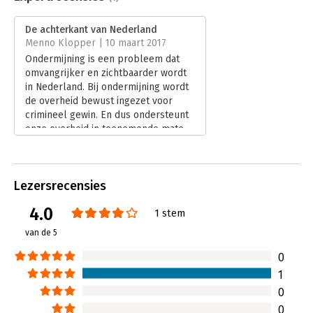
Druk:
1
Verschijningsdatum:
8-7-2017
De achterkant van Nederland
Menno Klopper | 10 maart 2017
Hoofdrubriek:
Mens en maatschappij
Ondermijning is een probleem dat
Jongbloed:
Strafrecht - Computercriminaliteit (incl.
omvangrijker en zichtbaarder wordt
phishing, ddos)
in Nederland. Bij ondermijning wordt
de overheid bewust ingezet voor
crimineel gewin. En dus ondersteunt
onze overheid in toenemende mate
criminelen én functioneert onze
rechtsstaat niet meer naar behoren.
Een volstrekt onwenselijke situatie.
Lezersrecensies
Lees verder
4.0
1 stem
van de 5
0
1
0
0