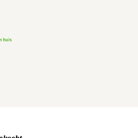
n huis
ekocht