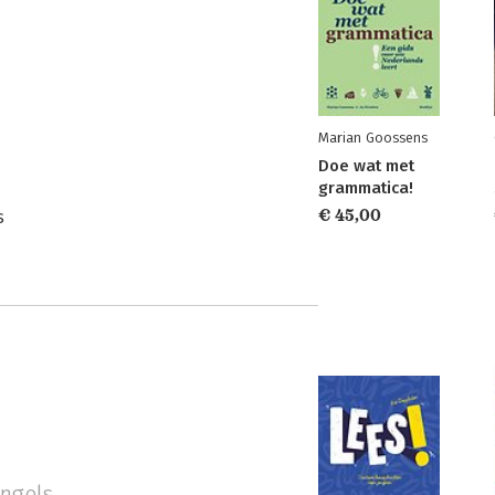
Marian Goossens
Doe wat met
grammatica!
€ 45,00
s
engels