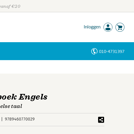
 vanaf €20
Inloggen
010-4731397
Personen
Trefwoorden
boek Engels
lse taal
9789460770029