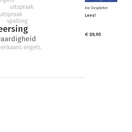
uitspraak
Ine Desplinter
uitspraak
Lees!
spelling
eersing
€ 29,95
vaardigheid
erikaans engels