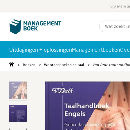
Op werkda
Uitdagingen + oplossingen
Managementboeken
Ove
Boeken
Woordenboeken en taal
Van Dale taalhandbo