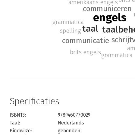
amerikaans engels
communiceren
engels
grammatica
taal
taalbeh
spelling
schrijf
communicatie
am
brits engels
grammatica
Specificaties
ISBN13:
9789460770029
Taal:
Nederlands
Bindwijze:
gebonden