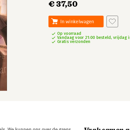
€ 37,50
In winkelwagen
Op voorraad
Vandaag voor 21:00 besteld, vrijdag i
Gratis verzonden
Vaak samen g
els. We kunnen ons over de grens